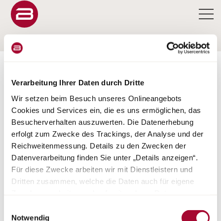
KONFIGURATOR
Verarbeitung Ihrer Daten durch Dritte
Wir setzen beim Besuch unseres Onlineangebots
Cookies und Services ein, die es uns ermöglichen, das
Besucherverhalten auszuwerten. Die Datenerhebung
CONFIGURATORE
erfolgt zum Zwecke des Trackings, der Analyse und der
Reichweitenmessung. Details zu den Zwecken der
CAMPEO C
Datenverarbeitung finden Sie unter „Details anzeigen“.
Für diese Zwecke arbeiten wir mit Dienstleistern und
Dritten zusammen, welche die Daten auch für eigene
Zwecke verarbeiten und ggf. mit anderen Daten
zusammenführen. Durch Anklicken der Schaltfläche
Einwilligungsauswahl
„Cookies und Services zulassen“ oder durch Auswählen
Notwendig