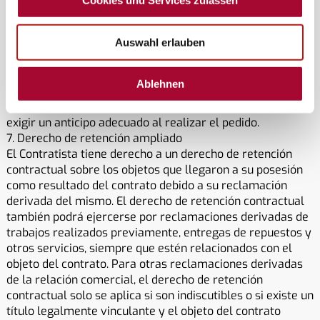
Cookies und Services zulassen
2. El Cliente solo podrá compensar las reclamaciones del
Contratista si su contrademanda es indiscutible o si existe
Auswahl erlauben
un título legalmente vinculante. Esto no se aplica a las
contrademandas del Cliente derivadas del mismo
contrato. El Cliente solo podrá ejercer un derecho de
Ablehnen
retención si se basa en reclamaciones derivadas de la
misma relación contractual. El Contratista tiene derecho a
exigir un anticipo adecuado al realizar el pedido.
7. Derecho de retención ampliado
El Contratista tiene derecho a un derecho de retención
contractual sobre los objetos que llegaron a su posesión
como resultado del contrato debido a su reclamación
derivada del mismo. El derecho de retención contractual
también podrá ejercerse por reclamaciones derivadas de
trabajos realizados previamente, entregas de repuestos y
otros servicios, siempre que estén relacionados con el
objeto del contrato. Para otras reclamaciones derivadas
de la relación comercial, el derecho de retención
contractual solo se aplica si son indiscutibles o si existe un
título legalmente vinculante y el objeto del contrato