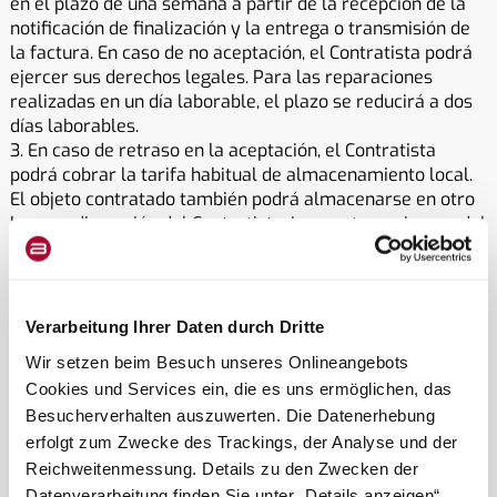
en el plazo de una semana a partir de la recepción de la
notificación de finalización y la entrega o transmisión de
la factura. En caso de no aceptación, el Contratista podrá
ejercer sus derechos legales. Para las reparaciones
realizadas en un día laborable, el plazo se reducirá a dos
días laborables.
3. En caso de retraso en la aceptación, el Contratista
podrá cobrar la tarifa habitual de almacenamiento local.
El objeto contratado también podrá almacenarse en otro
lugar, a discreción del Contratista. Los costes y riesgos del
almacenamiento correrán a cargo del Cliente.
V. Facturación del Contrato
1. Los precios o factores de precio de cada servicio de
obra técnicamente independiente, así como de las piezas
Verarbeitung Ihrer Daten durch Dritte
de repuesto y los materiales utilizados, deberán indicarse
Wir setzen beim Besuch unseres Onlineangebots
por separado en la factura.
Cookies und Services ein, die es uns ermöglichen, das
Si el Cliente solicita la recogida o entrega del objeto
Besucherverhalten auszuwerten. Die Datenerhebung
contratado, esta correrá por su cuenta y riesgo. La
responsabilidad por negligencia no se verá afectada. 2. Si
erfolgt zum Zwecke des Trackings, der Analyse und der
el pedido se realiza con base en un presupuesto
Reichweitenmessung. Details zu den Zwecken der
vinculante, basta con una referencia al presupuesto,
Datenverarbeitung finden Sie unter „Details anzeigen“.