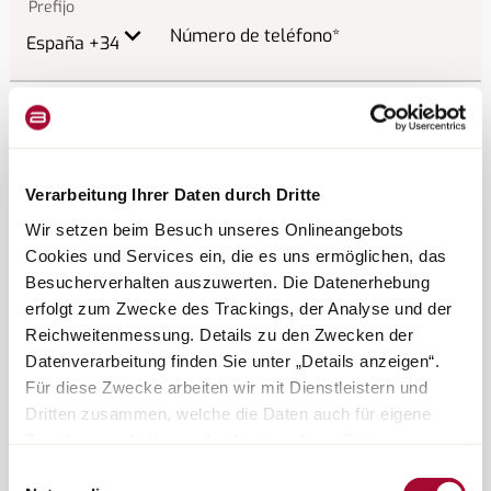
Número de teléfono
Elige tu fecha preferida aquí
Verarbeitung Ihrer Daten durch Dritte
Fecha
Wir setzen beim Besuch unseres Onlineangebots
Cookies und Services ein, die es uns ermöglichen, das
Besucherverhalten auszuwerten. Die Datenerhebung
erfolgt zum Zwecke des Trackings, der Analyse und der
Reichweitenmessung. Details zu den Zwecken der
Franja horaria
Datenverarbeitung finden Sie unter „Details anzeigen“.
Für diese Zwecke arbeiten wir mit Dienstleistern und
Dritten zusammen, welche die Daten auch für eigene
Zwecke verarbeiten und ggf. mit anderen Daten
zusammenführen. Durch Anklicken der Schaltfläche
Einwilligungsauswahl