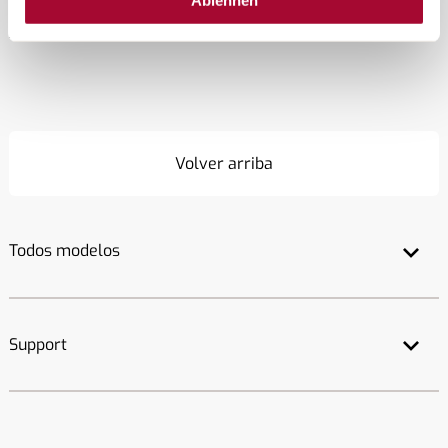
Ablehnen
Este sitio web está protegido por reCAPTCHA y se aplican la
Política de privacidad
y las
Condiciones de uso
de Google.
Volver arriba
Todos modelos
Support