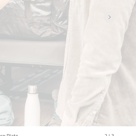
en Platz.
2
| 3