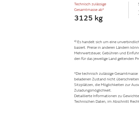
Technisch zulässige
Gesamtmasse ab*
3125 kg
a)
Es handelt sich um eine unverbindlic
basiert. Preise in anderen Ländern kö
Mehrwertsteuer, Gebühren und Einfuhrz
den für das jeweilige Land geltenden Pr
*Die technisch zulässige Gesamtmasse i
beladenen Zustand nicht überschreiten d
Sitzplätzen, die Möglichkeiten zur Au
Zuladungsmöglichkeit.
Detaillierte Informationen zu Gewichte
Technischen Daten, im Abschnitt Recht