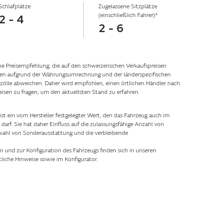
Schlafplätze
Zugelassene Sitzplätze
(einschließlich Fahrer)*
2 - 4
2 - 6
he Preisempfehlung, die auf den schweizerischen Verkaufspreisen
nnen aufgrund der Währungsumrechnung und der länderspezifischen
ölle abweichen. Daher wird empfohlen, einen örtlichen Händler nach
eisen zu fragen, um den aktuellsten Stand zu erfahren.
st ein vom Hersteller festgelegter Wert, den das Fahrzeug auch im
arf. Sie hat daher Einfluss auf die zulassungsfähige Anzahl von
swahl von Sonderausstattung und die verbleibende
n und zur Konfiguration des Fahrzeugs finden sich in unseren
liche Hinweise sowie im Konfigurator.