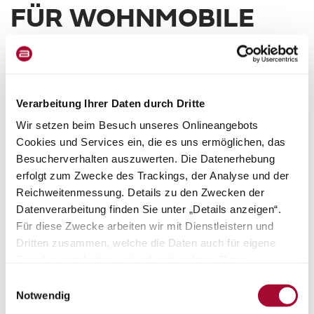
FÜR WOHNMOBILE
Die Gewichtsangaben und -prüfungen für Wohnmobile sind EU-
weit einheitlich in der EU-Durchführungsverordnung Nr. 2021/535
Verarbeitung Ihrer Daten durch Dritte
(bis Juni 2022: EU-Durchführungsverordnung Nr. 1230/2012)
geregelt. Die wesentlichen Begrifflichkeiten und rechtlichen
Wir setzen beim Besuch unseres Onlineangebots
Vorgaben aus dieser Verordnung haben wir für Sie nachstehend
Cookies und Services ein, die es uns ermöglichen, das
zusammengefasst und erläutert. Unsere Händler und der Hymer-
Besucherverhalten auszuwerten. Die Datenerhebung
Konfigurator auf unserer Website bieten Ihnen für die
erfolgt zum Zwecke des Trackings, der Analyse und der
Konfiguration Ihres Fahrzeugs ergänzende Hilfestellung.
Reichweitenmessung. Details zu den Zwecken der
Datenverarbeitung finden Sie unter „Details anzeigen“.
Für diese Zwecke arbeiten wir mit Dienstleistern und
Dritten zusammen, welche die Daten auch für eigene
Zwecke verarbeiten und ggf. mit anderen Daten
RECHTLICHE HINWEISE
zusammenführen. Durch Anklicken der Schaltfläche
Einwilligungsauswahl
ZU
„Cookies und Services zulassen“ oder durch Auswählen
Notwendig
einzelner Cookies und Services in der Detailansicht