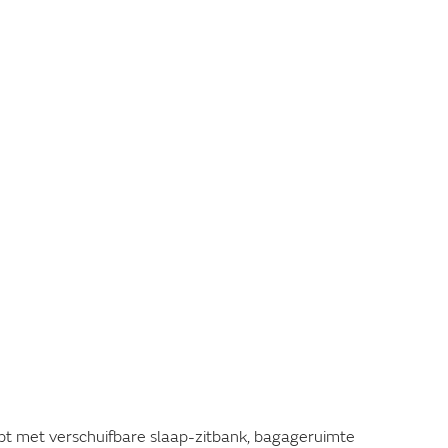
SLIMME
BADKAMEROPLOSSIN
G
pt met verschuifbare slaap-zitbank, bagageruimte