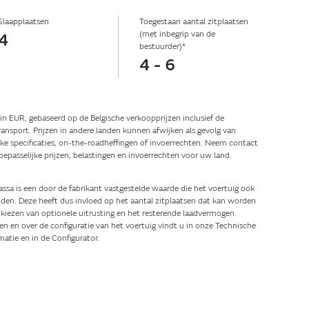
Slaapplaatsen
Toegestaan aantal zitplaatsen
(met inbegrip van de
4
bestuurder)*
4 - 6
n in EUR, gebaseerd op de Belgische verkoopprijzen inclusief de
ansport. Prijzen in andere landen kunnen afwijken als gevolg van
eke specificaties, on-the-roadheffingen of invoerrechten. Neem contact
oepasselijke prijzen, belastingen en invoerrechten voor uw land.
a is een door de fabrikant vastgestelde waarde die het voertuig ook
jden. Deze heeft dus invloed op het aantal zitplaatsen dat kan worden
kiezen van optionele uitrusting en het resterende laadvermogen.
en en over de configuratie van het voertuig vindt u in onze Technische
rmatie en in de Configurator.