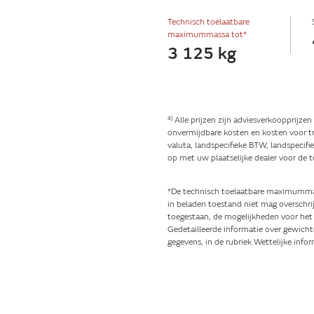
Technisch toelaatbare
maximummassa tot*
3 125 kg
a)
Alle prijzen zijn adviesverkoopprijze
onvermijdbare kosten en kosten voor tr
valuta, landspecifieke BTW, landspecifi
op met uw plaatselijke dealer voor de t
*De technisch toelaatbare maximummass
in beladen toestand niet mag overschri
toegestaan, de mogelijkheden voor het 
Gedetailleerde informatie over gewicht
gegevens, in de rubriek Wettelijke info