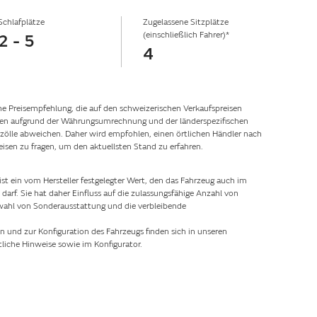
Schlafplätze
Zugelassene Sitzplätze
(einschließlich Fahrer)*
2 - 5
4
he Preisempfehlung, die auf den schweizerischen Verkaufspreisen
nnen aufgrund der Währungsumrechnung und der länderspezifischen
ölle abweichen. Daher wird empfohlen, einen örtlichen Händler nach
eisen zu fragen, um den aktuellsten Stand zu erfahren.
st ein vom Hersteller festgelegter Wert, den das Fahrzeug auch im
arf. Sie hat daher Einfluss auf die zulassungsfähige Anzahl von
swahl von Sonderausstattung und die verbleibende
n und zur Konfiguration des Fahrzeugs finden sich in unseren
liche Hinweise sowie im Konfigurator.