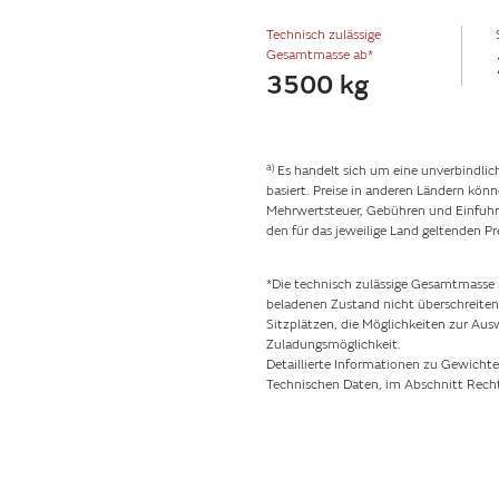
Technisch zulässige
Gesamtmasse ab*
3500 kg
a)
Es handelt sich um eine unverbindlic
basiert. Preise in anderen Ländern kö
Mehrwertsteuer, Gebühren und Einfuhrz
den für das jeweilige Land geltenden Pr
*Die technisch zulässige Gesamtmasse i
beladenen Zustand nicht überschreiten d
Sitzplätzen, die Möglichkeiten zur Au
Zuladungsmöglichkeit.
Detaillierte Informationen zu Gewichte
Technischen Daten, im Abschnitt Recht