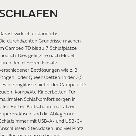
SCHLAFEN
Das ist wirklich erstaunlich:
Die durchdachten Grundrisse machen
im Campeo TD bis zu 7 Schlafplätze
möglich. Dies gelingt je nach Modell
durch den cleveren Einsatz
verschiedener Bettlösungen wie z. B.
Etagen- oder Queensbetten. In der 3,5-
t-Fahrzeugklasse bietet der Campeo TD
zudem kompakte Kinderbetten. Für
maximalen Schlafkomfort sorgen in
allen Betten Kaltschaummatratzen.
Superpraktisch sind die Ablagen im
Schlafzimmer mit USB-A- und USB-C-
Anschlüssen, Steckdosen und viel Platz
für alles, was man so braucht.