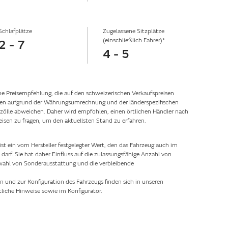
Schlafplätze
Zugelassene Sitzplätze
(einschließlich Fahrer)*
2 - 7
4 - 5
he Preisempfehlung, die auf den schweizerischen Verkaufspreisen
nnen aufgrund der Währungsumrechnung und der länderspezifischen
ölle abweichen. Daher wird empfohlen, einen örtlichen Händler nach
eisen zu fragen, um den aktuellsten Stand zu erfahren.
st ein vom Hersteller festgelegter Wert, den das Fahrzeug auch im
arf. Sie hat daher Einfluss auf die zulassungsfähige Anzahl von
swahl von Sonderausstattung und die verbleibende
n und zur Konfiguration des Fahrzeugs finden sich in unseren
liche Hinweise sowie im Konfigurator.