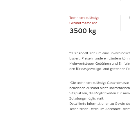
Technisch zulässige
Gesamtmasse ab*
3500 kg
a)
Es handelt sich um eine unverbindlic
basiert. Preise in anderen Ländern kö
Mehrwertsteuer, Gebühren und Einfuhrz
den für das jeweilige Land geltenden Pr
*Die technisch zulässige Gesamtmasse i
beladenen Zustand nicht überschreiten d
Sitzplätzen, die Möglichkeiten zur Au
Zuladungsmöglichkeit.
Detaillierte Informationen zu Gewichte
Technischen Daten, im Abschnitt Recht