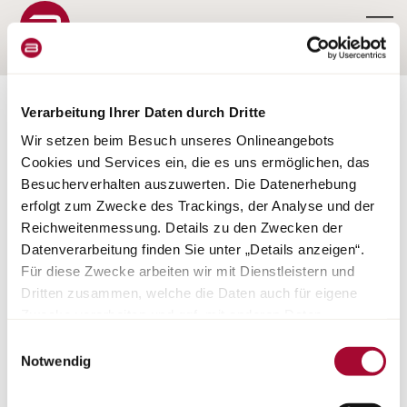
Verarbeitung Ihrer Daten durch Dritte
Wir setzen beim Besuch unseres Onlineangebots
Cookies und Services ein, die es uns ermöglichen, das
Besucherverhalten auszuwerten. Die Datenerhebung
CONFIGURATOR COPA
erfolgt zum Zwecke des Trackings, der Analyse und der
Reichweitenmessung. Details zu den Zwecken der
Datenverarbeitung finden Sie unter „Details anzeigen“.
Für diese Zwecke arbeiten wir mit Dienstleistern und
Dritten zusammen, welche die Daten auch für eigene
Zwecke verarbeiten und ggf. mit anderen Daten
zusammenführen. Durch Anklicken der Schaltfläche
Helaas is de configurator voor deze modelserie niet meer
Einwilligungsauswahl
„Cookies und Services zulassen“ oder durch Auswählen
beschikbaar. U kunt rechtstreeks contact opnemen met uw
Notwendig
Bürstner-dealer om de direct beschikbare modellen uit deze serie
einzelner Cookies und Services in der Detailansicht
ter plaatse in detail te bekijken.
geben Sie Ihre Einwilligung zur Verarbeitung Ihrer Daten