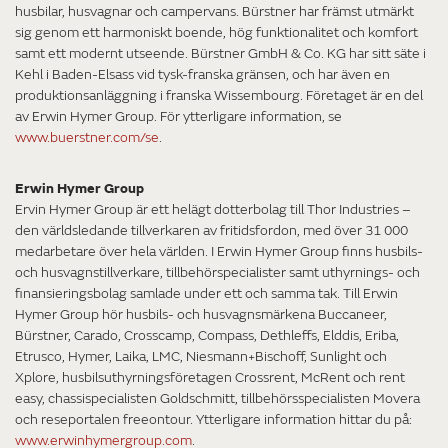
husbilar, husvagnar och campervans. Bürstner har främst utmärkt
sig genom ett harmoniskt boende, hög funktionalitet och komfort
samt ett modernt utseende. Bürstner GmbH & Co. KG har sitt säte i
Kehl i Baden-Elsass vid tysk-franska gränsen, och har även en
produktionsanläggning i franska Wissembourg. Företaget är en del
av Erwin Hymer Group. För ytterligare information, se
www.buerstner.com/se
.
Erwin Hymer Group
Ervin Hymer Group är ett helägt dotterbolag till Thor Industries –
den världsledande tillverkaren av fritidsfordon, med över 31 000
medarbetare över hela världen. I Erwin Hymer Group finns husbils-
och husvagnstillverkare, tillbehörspecialister samt uthyrnings- och
finansieringsbolag samlade under ett och samma tak. Till Erwin
Hymer Group hör husbils- och husvagnsmärkena Buccaneer,
Bürstner, Carado, Crosscamp, Compass, Dethleffs, Elddis, Eriba,
Etrusco, Hymer, Laika, LMC, Niesmann+Bischoff, Sunlight och
Xplore, husbilsuthyrningsföretagen Crossrent, McRent och rent
easy, chassispecialisten Goldschmitt, tillbehörsspecialisten Movera
och reseportalen freeontour. Ytterligare information hittar du på:
www.erwinhymergroup.com
.