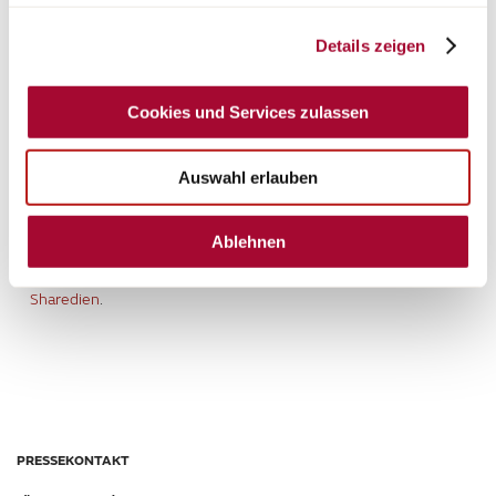
Lea Isenmann, marknads- och kommunikationschef,
kommenterar: ”Vi utökar vårt produktsortiment i Averso- och
Details zeigen
Campeo TD-serierna som planerat med dessa attraktiva
planlösningar. Delvis återknyter vi till framgångsrika modeller
från tidigare år som fortfarande är efterfrågade i hela Europa. Vi
Cookies und Services zulassen
räknar med att skapa nya bästsäljare genom detta.”
Bürstner finns på CMT i Hall 1, Monter D12. Nyheterna kommer
Auswahl erlauben
att premiärvisas där (förutom Averso 485 TS) och finns nu
tillgängliga hos återförsäljare.
Ablehnen
För mer information och bilder, besök vårt pressportal
Sharedien
.
PRESSEKONTAKT