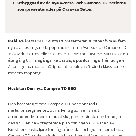
Utbyggnad av de nya Averso- och Campeo TD-serierna
som presenterades på Caravan Salon.
Kehl.
På årets CMT i Stuttgart presenterar Bürstner fyra av fem
nya planlösningar i de populära serierna Averso och Campeo TD.
Två av dessa modeller, Campeo TD 660 och Averso 560 TK, är en
återgång till framgångsrika bästsäljarplanlösningar från tidigare
år och ger campare möjlighet att uppleva välkända klassiker i en
modern tappning.
Husbilar: Den nya Campeo TD 660
Den halvintegrerade Campeo TD, positionerad i
mellanprissegmentet, utmärker sig som en smart
allroundmodell med sin praktiska, genomtänkta och trendiga
design. Den halvintegrerade planlösningen 660 var en av
Bürstners bästsäljare för några år sedan och gör nu comeback i
Campeo TD-serien. Modellen har ett rymligt Variobadrum med