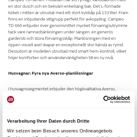
en stor dusch och en bekväm enkelsäng bak. Det L-formade
köket i mitten är utrustat med ett stort kylskåp på 133 liter. Fram
finns en inbjudande sittgrupp perfekt för avkoppling. Campeo
TD 660 erbjuder över genomsnittet mycket förvaringsutrymme
tack vare ramnedsänkningen under sängen, en generös
garderob och stora förvaringsskåp. Planlösningen med en
öppen visuell axel skapar en exceptionellt stor känsla av rymd.
Dessutom är modellen utrustad med smart hem-kontroll, vilket
höjer komforten och användarvänligheten till en ny nivå.
Husvagnar: Fyra nya Averso-planlösningar
I husvagnssegmentet erbjuder den högkvalitativa Averso,
positionerad i det övre mellanprissegmentet, generös elegans.
Averso 560 TK:
En bekväm familjeplanlösning med en
imponerande exteriörbredd på 2,52 m och en ståhöjd på
Verarbeitung Ihrer Daten durch Dritte
1,98 m. Inkluderar ett bekvämt badrum med separat
duschkabin, en extra bred tvärgående säng framtill och
Wir setzen beim Besuch unseres Onlineangebots
våningssängar med garagefunktion. Den valbara Alde-