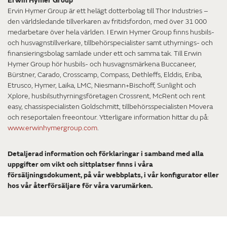
Erwin Hymer Group
Ervin Hymer Group är ett helägt dotterbolag till Thor Industries –
den världsledande tillverkaren av fritidsfordon, med över 31 000
medarbetare över hela världen. I Erwin Hymer Group finns husbils-
och husvagnstillverkare, tillbehörspecialister samt uthyrnings- och
finansieringsbolag samlade under ett och samma tak. Till Erwin
Hymer Group hör husbils- och husvagnsmärkena Buccaneer,
Bürstner, Carado, Crosscamp, Compass, Dethleffs, Elddis, Eriba,
Etrusco, Hymer, Laika, LMC, Niesmann+Bischoff, Sunlight och
Xplore, husbilsuthyrningsföretagen Crossrent, McRent och rent
easy, chassispecialisten Goldschmitt, tillbehörsspecialisten Movera
och reseportalen freeontour. Ytterligare information hittar du på:
www.erwinhymergroup.com
.
Detaljerad information och förklaringar i samband med alla
uppgifter om vikt och sittplatser finns i våra
försäljningsdokument, på vår webbplats, i vår konfigurator eller
hos vår återförsäljare för våra varumärken.