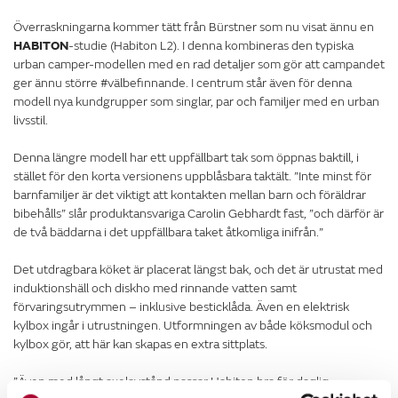
Överraskningarna kommer tätt från Bürstner som nu visat ännu en
HABITON
-studie (Habiton L2). I denna kombineras den typiska
urban camper-modellen med en rad detaljer som gör att campandet
ger ännu större #välbefinnande. I centrum står även för denna
modell nya kundgrupper som singlar, par och familjer med en urban
livsstil.
Denna längre modell har ett uppfällbart tak som öppnas baktill, i
stället för den korta versionens uppblåsbara taktält. ”Inte minst för
barnfamiljer är det viktigt att kontakten mellan barn och föräldrar
bibehålls” slår produktansvariga Carolin Gebhardt fast, ”och därför är
de två bäddarna i det uppfällbara taket åtkomliga inifrån.”
Det utdragbara köket är placerat längst bak, och det är utrustat med
induktionshäll och diskho med rinnande vatten samt
förvaringsutrymmen – inklusive besticklåda. Även en elektrisk
kylbox ingår i utrustningen. Utformningen av både köksmodul och
kylbox gör, att här kan skapas en extra sittplats.
”Även med långt axelavstånd passar Habiton bra för daglig