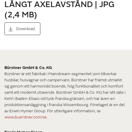
LÅNGT AXELAVSTÅND | JPG
(2,4 MB)
Download
Bürstner GmbH & Co. KG
Bürstner är ett fabrikat i Mainstream-segmentet som tillverkar
husbilar, husvagnar och campervans. Bürstner har främst utmärkt
sig genom ett harmoniskt boende, hög funktionalitet och komfort
samt ett modernt utseende. Bürstner GmbH & Co. KG har sitt säte i
Kehl i Baden-Elsass vid tysk-franska gränsen, och har även en
produktionsanläggning i franska Wissembourg. Företaget är en del
av Erwin Hymer Group. För ytterligare information, se
www.buerstner.com/se
.