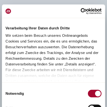
Verarbeitung Ihrer Daten durch Dritte
Wir setzen beim Besuch unseres Onlineangebots
Cookies und Services ein, die es uns ermöglichen, das
Besucherverhalten auszuwerten. Die Datenerhebung
erfolgt zum Zwecke des Trackings, der Analyse und der
Reichweitenmessung. Details zu den Zwecken der
Datenverarbeitung finden Sie unter „Details anzeigen“.
Für diese Zwecke arbeiten wir mit Dienstleistern und
Dritten zusammen, welche die Daten auch für eigene
Zwecke verarbeiten und ggf. mit anderen Daten
zusammenführen. Durch Anklicken der Schaltfläche
Einwilligungsauswahl
„Cookies und Services zulassen“ oder durch Auswählen
Notwendig
einzelner Cookies und Services in der Detailansicht
geben Sie Ihre Einwilligung zur Verarbeitung Ihrer Daten