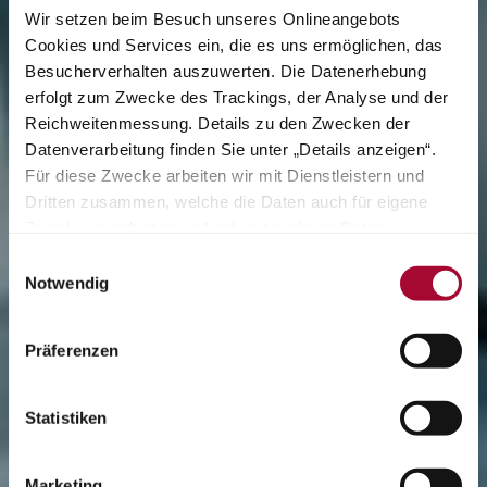
Wir setzen beim Besuch unseres Onlineangebots
Cookies und Services ein, die es uns ermöglichen, das
Besucherverhalten auszuwerten. Die Datenerhebung
erfolgt zum Zwecke des Trackings, der Analyse und der
Reichweitenmessung. Details zu den Zwecken der
Datenverarbeitung finden Sie unter „Details anzeigen“.
Für diese Zwecke arbeiten wir mit Dienstleistern und
Dritten zusammen, welche die Daten auch für eigene
Zwecke verarbeiten und ggf. mit anderen Daten
zusammenführen. Durch Anklicken der Schaltfläche
Einwilligungsauswahl
„Cookies und Services zulassen“ oder durch Auswählen
Notwendig
einzelner Cookies und Services in der Detailansicht
geben Sie Ihre Einwilligung zur Verarbeitung Ihrer Daten
Präferenzen
zu den jeweiligen Zwecken. Sie ist freiwillig, für die
Nutzung des Onlineangebots nicht erforderlich und
widerruflich für die Zukunft durch Anklicken der
Statistiken
Schaltfläche „Cookie und Service Einstellungen“.
Weitere
Hinweise finden Sie in unserer Datenschutzerklärung.
Marketing