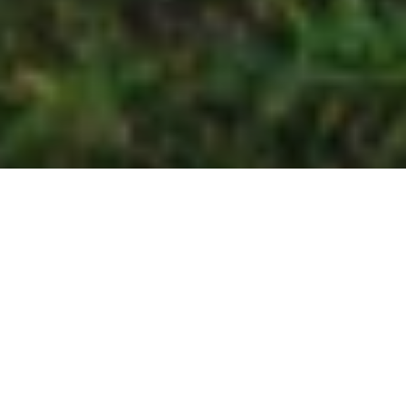
DAS BELIEBTE
RAUMWUNDER
MEHR RAUM FÜR INDIVIDUALITÄT.
Der vollintegrierte Lyseo I von Bürstner bringt Eleganz und
Funktionalität auf den Punkt. Sein klassisches Design und die
durchdachten Wohnfühl-Grundrisse maximieren den Wohnkomfort
und bieten grosszügige Individualisierungsmöglichkeiten. Ideal für