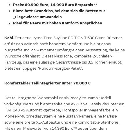
Preis: 69.990 Euro, 14.990 Euro Ersparnis**
Einzelbett-Grundriss, bei dem sich die Betten zur
Liegewiese
umwandeln
„
“
Ideal für Paare mit hohen Komfort-Ansprüchen
Kehl.
Der neue Lyseo Time SkyLine EDITION T 690 G von Bürstner
erfüllt den Wunsch nach höherem Komfort und bleibt dabei
budgetfreundlich – mit einer umfangreichen Ausstattung, die keine
Wünsche offenlässt. Dieses klassische, kompakte 2-Schläfer-
Fahrzeug, das eine zulässige Gesamtmasse bis 3,5 Tonnen erlaubt,
bietet ein üppiges "Rundum-sorglos-Paket".
Komfortabler Teilintegrierter unter 70.000 €
Das teilintegrierte Wohnmobil ist als Ready-to-camp Modell
vorkonfiguriert und bietet zahlreiche exklusive Details, darunter ein
FIAT 140 PS Automatikgetriebe, Frontspoiler in Wagenfarbe, ein
Pioneer-Multimediasystem, eine Rückfahrkamera, eine Markise
sowie eine breite XL-Aufbautür und eine komfortable Stehhöhe.
Mit einem Preisvorteil von 14.990 Euro** gegenüber dem