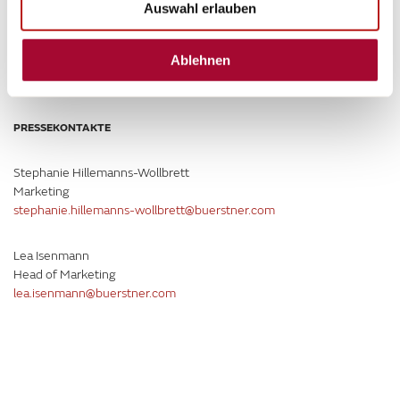
*Alle Abbildungen beispielhaft. Das Serienfahrzeug hat im Vergleich zur Abbildung keine Alufelgen,
Auswahl erlauben
sondern Stahl
fel
gen.
**Ersparnis bezieht sich auf den Vergleichspreis des Basismodells Limited T 690 G, gültig ab
Ablehnen
01.01.2025, unverbindliche Preisempfehlung für Deutschland.“
PRESSEKONTAKTE
Stephanie Hillemanns-Wollbrett
Marketing
stephanie.hillemanns-wollbrett@buerstner.com
Lea Isenmann
Head of Marketing
lea.isenmann@buerstner.com