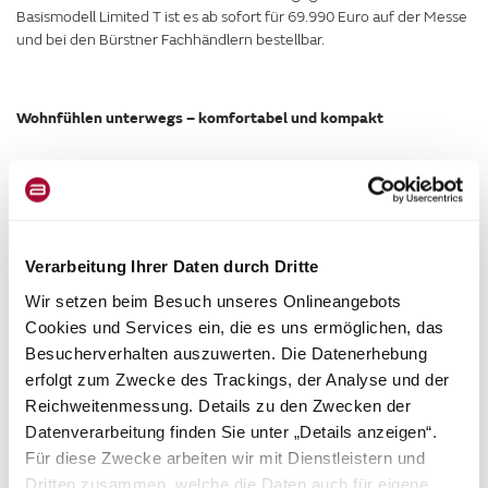
Basismodell Limited T ist es ab sofort für 69.990 Euro auf der Messe
und bei den Bürstner Fachhändlern bestellbar.
Wohnfühlen unterwegs – komfortabel und kompakt
Das Bürstner-typische Wohnfühl-Gefühl unterwegs wird durch den
Einzelbett-Grundriss mit gut zugänglicher Heckgarage und einem
modernen SkyLine Innenraumdesign garantiert. Die Einzelbetten
können durch ein Schubelement und Zusatzpolster zu einem
großen Doppelbett umgewandelt werden. Die strapazierfähigen
Verarbeitung Ihrer Daten durch Dritte
Polster aus Vollleder mit SkyLine-Stick sowie die hellen
Wir setzen beim Besuch unseres Onlineangebots
Möbelfronten schaffen eine wohnliche, moderne Atmosphäre.
Cookies und Services ein, die es uns ermöglichen, das
Besucherverhalten auszuwerten. Die Datenerhebung
Mit kompakten Abmessungen von 6,98 Metern Länge, 2,32 Metern
erfolgt zum Zwecke des Trackings, der Analyse und der
Breite und einer Fahrzeughöhe von unter 3 Metern ist der Lyseo
Reichweitenmessung. Details zu den Zwecken der
Time SkyLine EDITION T 690 G ideal für Paare, die wendig und leicht
Datenverarbeitung finden Sie unter „Details anzeigen“.
unterwegs sein wollen.
Für diese Zwecke arbeiten wir mit Dienstleistern und
Dritten zusammen, welche die Daten auch für eigene