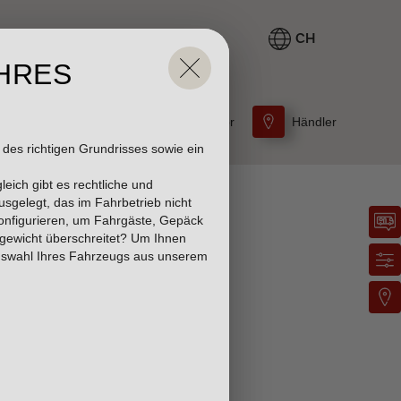
CH
n der Hinweise im Overlay aktiv
IHRES
Beratungstermin
Konfigurator
Händler
des richtigen Grundrisses sowie ein
leich gibt es rechtliche und
sgelegt, das im Fahrbetrieb nicht
konfigurieren, um Fahrgäste, Gepäck
gewicht überschreitet? Um Ihnen
 Auswahl Ihres Fahrzeugs aus unserem