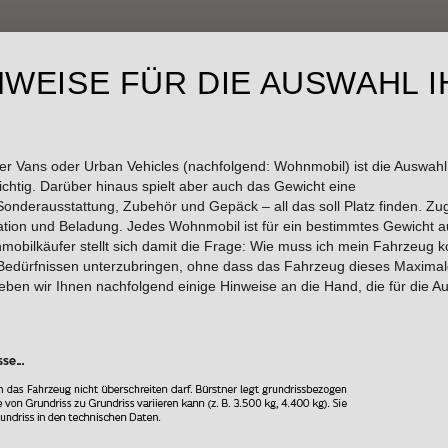
wird der Button zum Akzeptiere
NWEISE FÜR DIE AUSWAHL 
S
 Vans oder Urban Vehicles (nachfolgend: Wohnmobil) ist die Auswahl 
htig. Darüber hinaus spielt aber auch das Gewicht eine
 Sonderausstattung, Zubehör und Gepäck – all das soll Platz finden. Zug
ation und Beladung. Jedes Wohnmobil ist für ein bestimmtes Gewicht au
mobilkäufer stellt sich damit die Frage: Wie muss ich mein Fahrzeug 
edürfnissen unterzubringen, ohne dass das Fahrzeug dieses Maximal
geben wir Ihnen nachfolgend einige Hinweise an die Hand, die für die
URATOR LYSEO TD