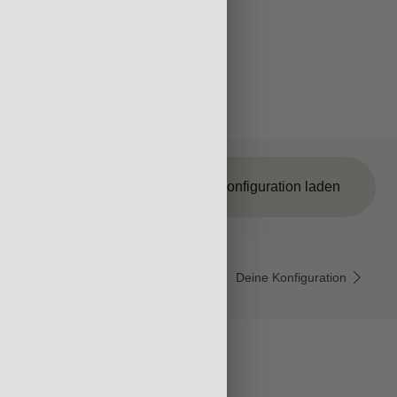
Konfiguration laden
Grundriss
Installation und Technik
Deine Konfiguration
KONFIGURATION ERHALTEN