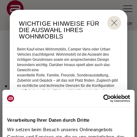
Durch Scrolling wird der Button zum Akzept
WICHTIGE HINWEISE FÜR
KONFIGURATOR
DIE AUSWAHL IHRES
WOHNMOBILS
Beim Kauf eines Wohnmobils, Camper Vans oder Urban
Vehicles (nachfolgend: Wohnmobil) ist die Auswahl des
richtigen Grundrisses sowie ein ansprechendes Design
besonders wichtig. Darüber hinaus spielt aber auch das
Gewicht eine
essentielle Rolle. Familie, Freunde, Sonderausstattung,
.
Zubehör und Gepäck – all das soll Platz finden. Zugleich gibt
es rechtliche und technische Grenzen für die Konfiguration
und Beladung. Jedes Wohnmobil ist für ein bestimmtes
Gewicht ausgelegt, das im Fahrbetrieb nicht überschritten
werden darf. Für Wohnmobilkäufer stellt sich damit die Frage:
Wie muss ich mein Fahrzeug konfigurieren, um Fahrgäste,
Gepäck und Zubehör entsprechend meinen Bedürfnissen
unterzubringen, ohne dass das Fahrzeug dieses
Verarbeitung Ihrer Daten durch Dritte
Maximalgewicht überschreitet? Um Ihnen diese Entscheidung
zu erleichtern, geben wir Ihnen nachfolgend einige Hinweise
Wir setzen beim Besuch unseres Onlineangebots
an die Hand, die für die Auswahl Ihres Fahrzeugs aus
Konfiguration laden
Cookies und Services ein, die es uns ermöglichen, das