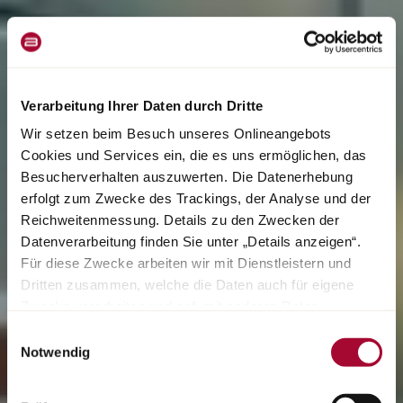
Verarbeitung Ihrer Daten durch Dritte
Wir setzen beim Besuch unseres Onlineangebots
Cookies und Services ein, die es uns ermöglichen, das
Besucherverhalten auszuwerten. Die Datenerhebung
erfolgt zum Zwecke des Trackings, der Analyse und der
Reichweitenmessung. Details zu den Zwecken der
Datenverarbeitung finden Sie unter „Details anzeigen“.
Für diese Zwecke arbeiten wir mit Dienstleistern und
Dritten zusammen, welche die Daten auch für eigene
Zwecke verarbeiten und ggf. mit anderen Daten
zusammenführen. Durch Anklicken der Schaltfläche
Einwilligungsauswahl
„Cookies und Services zulassen“ oder durch Auswählen
Notwendig
einzelner Cookies und Services in der Detailansicht
geben Sie Ihre Einwilligung zur Verarbeitung Ihrer Daten