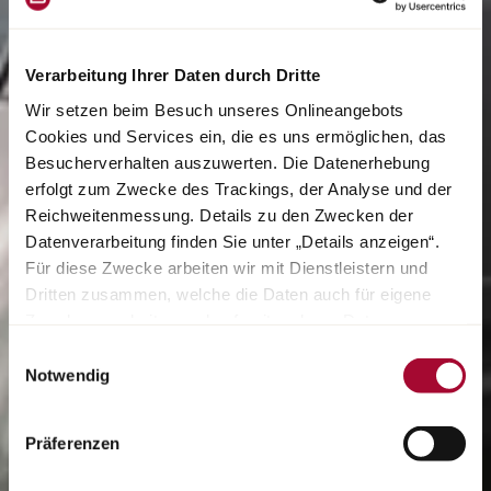
Verarbeitung Ihrer Daten durch Dritte
Wir setzen beim Besuch unseres Onlineangebots
Cookies und Services ein, die es uns ermöglichen, das
Besucherverhalten auszuwerten. Die Datenerhebung
erfolgt zum Zwecke des Trackings, der Analyse und der
Reichweitenmessung. Details zu den Zwecken der
Datenverarbeitung finden Sie unter „Details anzeigen“.
Für diese Zwecke arbeiten wir mit Dienstleistern und
Dritten zusammen, welche die Daten auch für eigene
Zwecke verarbeiten und ggf. mit anderen Daten
zusammenführen. Durch Anklicken der Schaltfläche
Einwilligungsauswahl
„Cookies und Services zulassen“ oder durch Auswählen
Notwendig
einzelner Cookies und Services in der Detailansicht
geben Sie Ihre Einwilligung zur Verarbeitung Ihrer Daten
Präferenzen
zu den jeweiligen Zwecken. Sie ist freiwillig, für die
Nutzung des Onlineangebots nicht erforderlich und