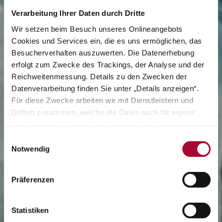
Verarbeitung Ihrer Daten durch Dritte
Wir setzen beim Besuch unseres Onlineangebots
Cookies und Services ein, die es uns ermöglichen, das
Besucherverhalten auszuwerten. Die Datenerhebung
erfolgt zum Zwecke des Trackings, der Analyse und der
Reichweitenmessung. Details zu den Zwecken der
Datenverarbeitung finden Sie unter „Details anzeigen“.
Für diese Zwecke arbeiten wir mit Dienstleistern und
Dritten zusammen, welche die Daten auch für eigene
Zwecke verarbeiten und ggf. mit anderen Daten
zusammenführen. Durch Anklicken der Schaltfläche
Einwilligungsauswahl
„Cookies und Services zulassen“ oder durch Auswählen
Notwendig
einzelner Cookies und Services in der Detailansicht
geben Sie Ihre Einwilligung zur Verarbeitung Ihrer Daten
Präferenzen
zu den jeweiligen Zwecken. Sie ist freiwillig, für die
Nutzung des Onlineangebots nicht erforderlich und
widerruflich für die Zukunft durch Anklicken der
Statistiken
Schaltfläche „Cookie und Service Einstellungen“.
Weitere