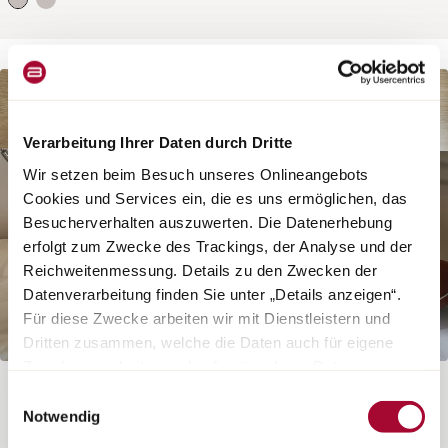
Wohnvan-Neuheiten
Verarbeitung Ihrer Daten durch Dritte
Wir setzen beim Besuch unseres Onlineangebots
Cookies und Services ein, die es uns ermöglichen, das
Besucherverhalten auszuwerten. Die Datenerhebung
erfolgt zum Zwecke des Trackings, der Analyse und der
Reichweitenmessung. Details zu den Zwecken der
Datenverarbeitung finden Sie unter „Details anzeigen“.
Für diese Zwecke arbeiten wir mit Dienstleistern und
Dritten zusammen, welche die Daten auch für eigene
Zwecke verarbeiten und ggf. mit anderen Daten
zusammenführen. Durch Anklicken der Schaltfläche
Einwilligungsauswahl
LINEO C
„Cookies und Services zulassen“ oder durch Auswählen
Notwendig
einzelner Cookies und Services in der Detailansicht