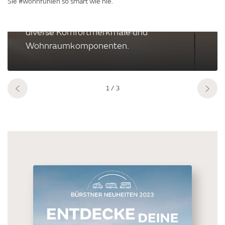
Sie #wohnfühlen so smart wie nie.
gewünschte #wohnfühl-Atmosphäre
schaffen. Steuern und überwachen Sie
diverse Komfortmerkmale und
Wohnraumkomponenten.
Smart steuern
1
/ 3