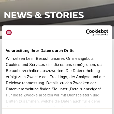
NEWS & STORIES
NEWS
SHOWCAR LYSEO GALLERY
Verarbeitung Ihrer Daten durch Dritte
IN DER
Wir setzen beim Besuch unseres Onlineangebots
Cookies und Services ein, die es uns ermöglichen, das
SONDERAUSSTELLUNG DES
Besucherverhalten auszuwerten. Die Datenerhebung
ERWIN HYMER MUSEUMS
erfolgt zum Zwecke des Trackings, der Analyse und der
Reichweitenmessung. Details zu den Zwecken der
Datenverarbeitung finden Sie unter „Details anzeigen“.
Der Showcar Lyseo Gallery ist im Erwin Hymer Museum im Rahmen
Für diese Zwecke arbeiten wir mit Dienstleistern und
der aktuellen Sonderausstellung „Der große Boom – Unabhängig
Dritten zusammen, welche die Daten auch für eigene
mit Komfort im Reisemobil der 1980er“ noch bis zum 12. Mai 2023
Zwecke verarbeiten und ggf. mit anderen Daten
zu sehen.
zusammenführen. Durch Anklicken der Schaltfläche