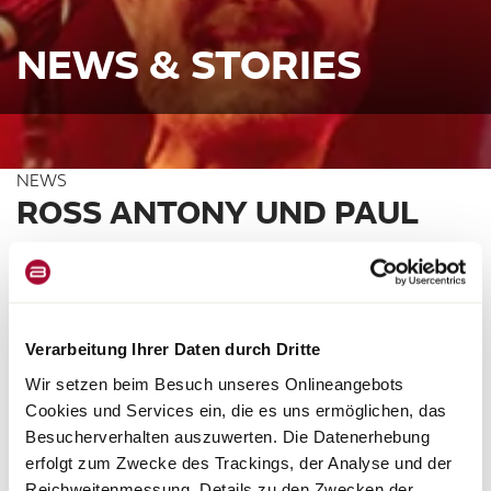
NEWS & STORIES
NEWS
ROSS ANTONY UND PAUL
REEVES VERZAUBERTEN
FANS BEI
UNVERGESSLICHEM LIVE-
Verarbeitung Ihrer Daten durch Dritte
EVENT IN DORTMUND
Wir setzen beim Besuch unseres Onlineangebots
Cookies und Services ein, die es uns ermöglichen, das
Besucherverhalten auszuwerten. Die Datenerhebung
Am 13. November 2024 war die Bürstner Ausstellungshalle bei
erfolgt zum Zwecke des Trackings, der Analyse und der
Stellfeld & Ernst in Dortmund Schauplatz eines unvergesslichen
Abends: Der 30-minütige
Liveauftritt von Ross Antony und Paul
Reichweitenmessung. Details zu den Zwecken der