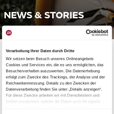
NEWS & STORIES
NEWS
»GOLD« FÜR HABITON BY
Verarbeitung Ihrer Daten durch Dritte
BÜRSTNER IM GERMAN
Wir setzen beim Besuch unseres Onlineangebots
Cookies und Services ein, die es uns ermöglichen, das
DESIGN AWARD 2024
Besucherverhalten auszuwerten. Die Datenerhebung
erfolgt zum Zwecke des Trackings, der Analyse und der
Reichweitenmessung. Details zu den Zwecken der
Begeisternde Neuigkeiten! Bürstner wird im German Design Award
2024 für seine herausragende Studie HABITON mit nichts
Datenverarbeitung finden Sie unter „Details anzeigen“.
Geringerem als dem begehrten »Gold« in der Kategorie "Excellent
Für diese Zwecke arbeiten wir mit Dienstleistern und
Product Design - Passenger Vehicles" ausgezeichnet. Diese
Dritten zusammen, welche die Daten auch für eigene
prestigeträchtige Anerkennung im Rahmen des German Design
Zwecke verarbeiten und ggf. mit anderen Daten
Awards, der zu den angesehensten weltweit zählt, erfüllt uns mit
zusammenführen. Durch Anklicken der Schaltfläche