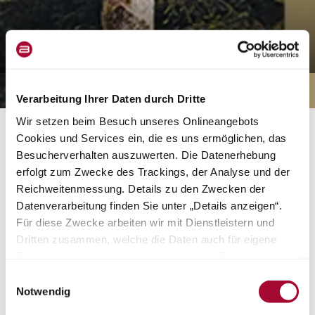
NEWS & STORIES
Verarbeitung Ihrer Daten durch Dritte
NEWS
Wir setzen beim Besuch unseres Onlineangebots
BÜRSTNER COPA C 500
Cookies und Services ein, die es uns ermöglichen, das
Besucherverhalten auszuwerten. Die Datenerhebung
V710 BELEGT 2. PLATZ BEI
erfolgt zum Zwecke des Trackings, der Analyse und der
„DAS GOLDENE
Reichweitenmessung. Details zu den Zwecken der
Datenverarbeitung finden Sie unter „Details anzeigen“.
REISEMOBIL“
Für diese Zwecke arbeiten wir mit Dienstleistern und
Dritten zusammen, welche die Daten auch für eigene
Zwecke verarbeiten und ggf. mit anderen Daten
Wir freuen uns riesig, bekannt zu geben, dass der Bürstner
Copa C
500 V710
in der Kategorie
„Campervans und Pick-ups“
den
2. Platz
zusammenführen. Durch Anklicken der Schaltfläche
Einwilligungsauswahl
bei der diesjährigen Wahl zu „DAS GOLDENE REISEMOBIL“ belegt
„Cookies und Services zulassen“ oder durch Auswählen
Notwendig
hat! Die Leser von AUTO BILD REISEMOBIL haben in diesem Jahr
einzelner Cookies und Services in der Detailansicht