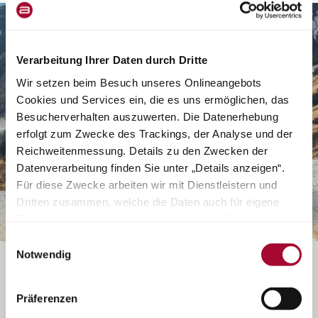
Verarbeitung Ihrer Daten durch Dritte
Wir setzen beim Besuch unseres Onlineangebots
Cookies und Services ein, die es uns ermöglichen, das
Besucherverhalten auszuwerten. Die Datenerhebung
erfolgt zum Zwecke des Trackings, der Analyse und der
Reichweitenmessung. Details zu den Zwecken der
Datenverarbeitung finden Sie unter „Details anzeigen“.
Für diese Zwecke arbeiten wir mit Dienstleistern und
Dritten zusammen, welche die Daten auch für eigene
Zwecke verarbeiten und ggf. mit anderen Daten
zusammenführen. Durch Anklicken der Schaltfläche
Einwilligungsauswahl
„Cookies und Services zulassen“ oder durch Auswählen
Notwendig
FAHRZEUG DIREKT BEIM HÄNDLER ANSCHAUEN
einzelner Cookies und Services in der Detailansicht
geben Sie Ihre Einwilligung zur Verarbeitung Ihrer Daten
Präferenzen
zu den jeweiligen Zwecken. Sie ist freiwillig, für die
Der Konfigurator für diese Baureihe ist leider nicht