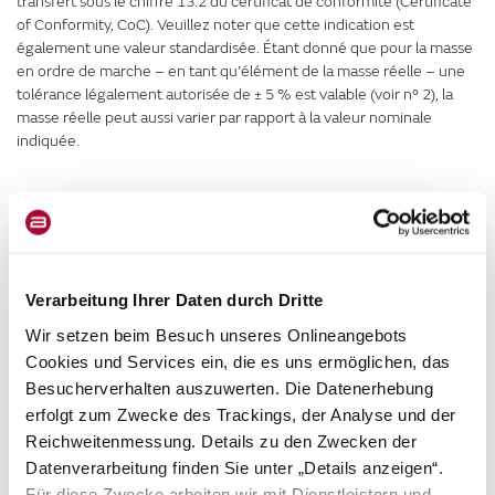
transfert sous le chiffre 13.2 du certificat de conformité (Certificate
of Conformity, CoC). Veuillez noter que cette indication est
également une valeur standardisée. Étant donné que pour la masse
en ordre de marche – en tant qu’élément de la masse réelle – une
tolérance légalement autorisée de ± 5 % est valable (voir n° 2), la
masse réelle peut aussi varier par rapport à la valeur nominale
indiquée.
5. CAPACITÉ DE CHARGE ET
CAPACITÉ DE CHARGE
MINIMALE
Verarbeitung Ihrer Daten durch Dritte
Wir setzen beim Besuch unseres Onlineangebots
Cookies und Services ein, die es uns ermöglichen, das
Le montage d’un équipement en option est également soumis à des
Besucherverhalten auszuwerten. Die Datenerhebung
limites techniques et juridiques : il n’est possible de commander et
erfolgt zum Zwecke des Trackings, der Analyse und der
de monter en usine que l’équipement en option qui offre encore
Reichweitenmessung. Details zu den Zwecken der
suffisamment de poids libre pour les bagages et les autres
Datenverarbeitung finden Sie unter „Details anzeigen“.
accessoires (capacité de charge), sans que la masse en charge
maximale techniquement admissible soit dépassée. La capacité de
Für diese Zwecke arbeiten wir mit Dienstleistern und