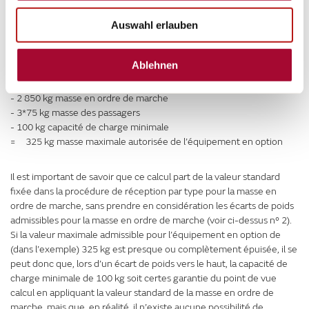
ci-dessus, avec une capacité de charge minimale de 100 kg, la
masse en charge de l’équipement en option pour un véhicule avec
Auswahl erlauben
quatre sièges autorisés et une masse en ordre de marche de 2 850
kg par ex. devrait s’élever au maximum à 325 kg :
Ablehnen
3 500 kg masse en charge maximale techniquement admissible
- 2 850 kg masse en ordre de marche
- 3*75 kg masse des passagers
- 100 kg capacité de charge minimale
= 325 kg masse maximale autorisée de l’équipement en option
Il est important de savoir que ce calcul part de la valeur standard
fixée dans la procédure de réception par type pour la masse en
ordre de marche, sans prendre en considération les écarts de poids
admissibles pour la masse en ordre de marche (voir ci-dessus n° 2).
Si la valeur maximale admissible pour l’équipement en option de
(dans l’exemple) 325 kg est presque ou complètement épuisée, il se
peut donc que, lors d’un écart de poids vers le haut, la capacité de
charge minimale de 100 kg soit certes garantie du point de vue
calcul en appliquant la valeur standard de la masse en ordre de
marche, mais que, en réalité, il n’existe aucune possibilité de