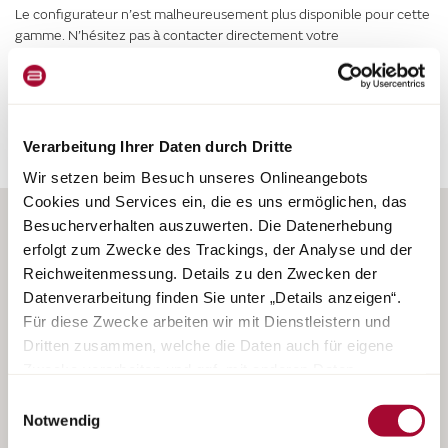
Le configurateur n’est malheureusement plus disponible pour cette
gamme. N’hésitez pas à contacter directement votre
concessionnaire Bürstner pour découvrir en détail les modèles de
cette gamme disponibles immédiatement sur place.
Verarbeitung Ihrer Daten durch Dritte
Wir setzen beim Besuch unseres Onlineangebots
Cookies und Services ein, die es uns ermöglichen, das
Besucherverhalten auszuwerten. Die Datenerhebung
erfolgt zum Zwecke des Trackings, der Analyse und der
Reichweitenmessung. Details zu den Zwecken der
Datenverarbeitung finden Sie unter „Details anzeigen“.
Für diese Zwecke arbeiten wir mit Dienstleistern und
Dritten zusammen, welche die Daten auch für eigene
Camping-cars
Zwecke verarbeiten und ggf. mit anderen Daten
Fourgons aménagés
zusammenführen. Durch Anklicken der Schaltfläche
Einwilligungsauswahl
Vans
„Cookies und Services zulassen“ oder durch Auswählen
Notwendig
Caravanes
einzelner Cookies und Services in der Detailansicht