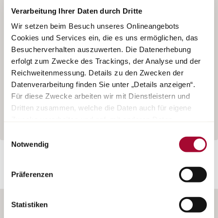
disponible pour cette gamme. N’hésitez pas à
Verarbeitung Ihrer Daten durch Dritte
contacter directement votre concessionnaire Bürstner
Wir setzen beim Besuch unseres Onlineangebots
pour découvrir en détail les modèles de cette gamme
Cookies und Services ein, die es uns ermöglichen, das
disponibles immédiatement sur place.
Besucherverhalten auszuwerten. Die Datenerhebung
erfolgt zum Zwecke des Trackings, der Analyse und der
Reichweitenmessung. Details zu den Zwecken der
Datenverarbeitung finden Sie unter „Details anzeigen“.
Trouver un concessionnaire
Für diese Zwecke arbeiten wir mit Dienstleistern und
Dritten zusammen, welche die Daten auch für eigene
Retour au modèle
Zwecke verarbeiten und ggf. mit anderen Daten
zusammenführen. Durch Anklicken der Schaltfläche
Einwilligungsauswahl
„Cookies und Services zulassen“ oder durch Auswählen
Notwendig
einzelner Cookies und Services in der Detailansicht
geben Sie Ihre Einwilligung zur Verarbeitung Ihrer Daten
Präferenzen
zu den jeweiligen Zwecken. Sie ist freiwillig, für die
Nutzung des Onlineangebots nicht erforderlich und
widerruflich für die Zukunft durch Anklicken der
Statistiken
Schaltfläche „Cookie und Service Einstellungen“.
Weitere