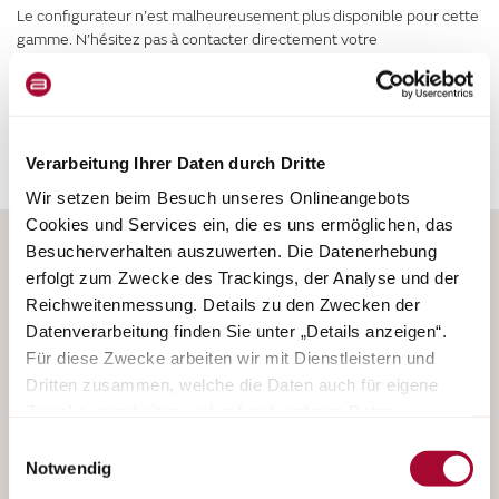
Le configurateur n’est malheureusement plus disponible pour cette
gamme. N’hésitez pas à contacter directement votre
concessionnaire Bürstner pour découvrir en détail les modèles de
cette gamme disponibles immédiatement sur place.
Verarbeitung Ihrer Daten durch Dritte
Wir setzen beim Besuch unseres Onlineangebots
Cookies und Services ein, die es uns ermöglichen, das
Besucherverhalten auszuwerten. Die Datenerhebung
erfolgt zum Zwecke des Trackings, der Analyse und der
Reichweitenmessung. Details zu den Zwecken der
Datenverarbeitung finden Sie unter „Details anzeigen“.
Für diese Zwecke arbeiten wir mit Dienstleistern und
Dritten zusammen, welche die Daten auch für eigene
Camping-cars
Zwecke verarbeiten und ggf. mit anderen Daten
Fourgons aménagés
zusammenführen. Durch Anklicken der Schaltfläche
Einwilligungsauswahl
Vans
„Cookies und Services zulassen“ oder durch Auswählen
Notwendig
Caravanes
einzelner Cookies und Services in der Detailansicht