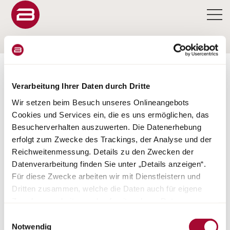
KONFIGURATOR
Verarbeitung Ihrer Daten durch Dritte
Wir setzen beim Besuch unseres Onlineangebots
Cookies und Services ein, die es uns ermöglichen, das
Besucherverhalten auszuwerten. Die Datenerhebung
KONFIGURATOR
erfolgt zum Zwecke des Trackings, der Analyse und der
Reichweitenmessung. Details zu den Zwecken der
LYSEO TD
Datenverarbeitung finden Sie unter „Details anzeigen“.
Für diese Zwecke arbeiten wir mit Dienstleistern und
Dritten zusammen, welche die Daten auch für eigene
Zwecke verarbeiten und ggf. mit anderen Daten
zusammenführen. Durch Anklicken der Schaltfläche
Einwilligungsauswahl
„Cookies und Services zulassen“ oder durch Auswählen
Notwendig