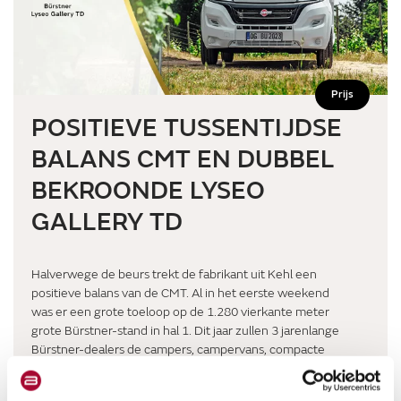
Prijs
POSITIEVE TUSSENTIJDSE
BALANS CMT EN DUBBEL
BEKROONDE LYSEO
GALLERY TD
Halverwege de beurs trekt de fabrikant uit Kehl een
positieve balans van de CMT. Al in het eerste weekend
was er een grote toeloop op de 1.280 vierkante meter
grote Bürstner-stand in hal 1. Dit jaar zullen 3 jarenlange
Bürstner-dealers de campers, campervans, compacte
campervans en caravans in Stuttgart tentoonstellen.