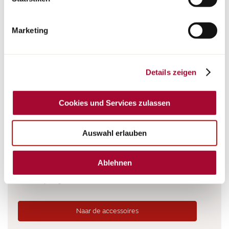
Schaltfläche „Cookie und Service Einstellungen“.
Weitere
Hinweise finden Sie in unserer Datenschutzerklärung.
Marketing
Details zeigen
Service
ORIGINELE BÜRSTNER
Cookies und Services zulassen
ONDERDELEN &
ACCESSOIRES
Auswahl erlauben
Alles wat u nodig heeft voor uw Bürstner camper,
Ablehnen
campervan of caravan. Ontdek producten die op uw
model zijn afgestemd.
Naar de accessoires