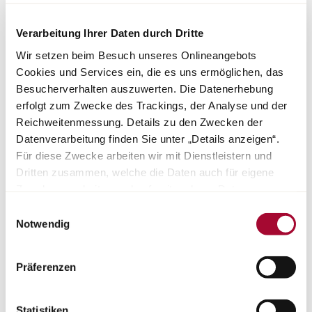
Leer meer
Verarbeitung Ihrer Daten durch Dritte
Wir setzen beim Besuch unseres Onlineangebots
Cookies und Services ein, die es uns ermöglichen, das
Besucherverhalten auszuwerten. Die Datenerhebung
erfolgt zum Zwecke des Trackings, der Analyse und der
VERDERE AANBIEDINGEN
Reichweitenmessung. Details zu den Zwecken der
Datenverarbeitung finden Sie unter „Details anzeigen“.
EN INFORMATIE
Für diese Zwecke arbeiten wir mit Dienstleistern und
Dritten zusammen, welche die Daten auch für eigene
Zwecke verarbeiten und ggf. mit anderen Daten
zusammenführen. Durch Anklicken der Schaltfläche
Einwilligungsauswahl
„Cookies und Services zulassen“ oder durch Auswählen
Notwendig
einzelner Cookies und Services in der Detailansicht
geben Sie Ihre Einwilligung zur Verarbeitung Ihrer Daten
Präferenzen
zu den jeweiligen Zwecken. Sie ist freiwillig, für die
Nutzung des Onlineangebots nicht erforderlich und
widerruflich für die Zukunft durch Anklicken der
Statistiken