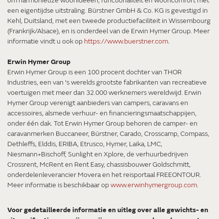
om harmonieuze woonideeën, functionaliteit en wooncomfort met
een eigentijdse uitstraling. Bürstner GmbH & Co. KG is gevestigd in
Kehl, Duitsland, met een tweede productiefaciliteit in Wissembourg
(Frankrijk/Alsace), en is onderdeel van de Erwin Hymer Group. Meer
informatie vindt u ook op
https://www.buerstner.com
.
Erwin Hymer Group
Erwin Hymer Group is een 100 procent dochter van THOR
Industries, een van 's werelds grootste fabrikanten van recreatieve
voertuigen met meer dan 32.000 werknemers wereldwijd. Erwin
Hymer Group verenigt aanbieders van campers, caravans en
accessoires, alsmede verhuur- en financieringsmaatschappijen,
onder één dak. Tot Erwin Hymer Group behoren de camper- en
caravanmerken Buccaneer, Bürstner, Carado, Crosscamp, Compass,
Dethleffs, Elddis, ERIBA, Etrusco, Hymer, Laika, LMC,
Niesmann+Bischoff, Sunlight en Xplore, de verhuurbedrijven
Crossrent, McRent en Rent Easy, chassisbouwer Goldschmitt,
onderdelenleverancier Movera en het reisportaal FREEONTOUR.
Meer informatie is beschikbaar op
www.erwinhymergroup.com
.
Voor gedetailleerde informatie en uitleg over alle gewichts- en