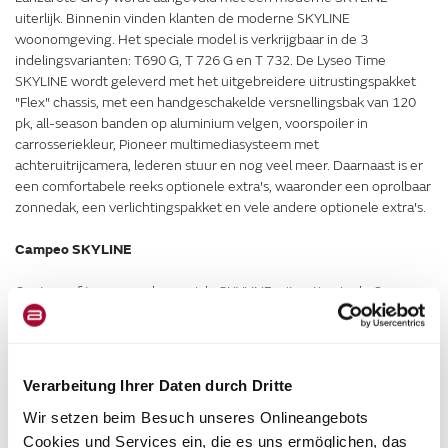
uiterlijk. Binnenin vinden klanten de moderne SKYLINE
woonomgeving. Het speciale model is verkrijgbaar in de 3
indelingsvarianten: T690 G, T 726 G en T 732. De Lyseo Time
SKYLINE wordt geleverd met het uitgebreidere uitrustingspakket
"Flex" chassis, met een handgeschakelde versnellingsbak van 120
pk, all-season banden op aluminium velgen, voorspoiler in
carrosseriekleur, Pioneer multimediasysteem met
achteruitrijcamera, lederen stuur en nog veel meer. Daarnaast is er
een comfortabele reeks optionele extra's, waaronder een oprolbaar
zonnedak, een verlichtingspakket en vele andere optionele extra's.
Campeo SKYLINE
Om te profiteren van de speciale SKYLINE-uitrusting in de Campeo
camper hoeft de klant alleen maar het SKYLINE-pakket bij het
geselecteerde Campeo basismodel (C 540/C 600) te bestellen. En
de Campeo beschikt al over een omvangrijke extra uitrusting die
aan de buitenkant zichtbaar is: een speciale laklaag in Lanzarote
Verarbeitung Ihrer Daten durch Dritte
Grey, de spoilerbeschermbuis en het stijlvolle SKYLINE
Wir setzen beim Besuch unseres Onlineangebots
exterieurdesign maken van deze Campeo een bijzonder voertuig.
Het SKYLINE-pakket omvat ook een verlichtingspakket, een Wifi
Cookies und Services ein, die es uns ermöglichen, das