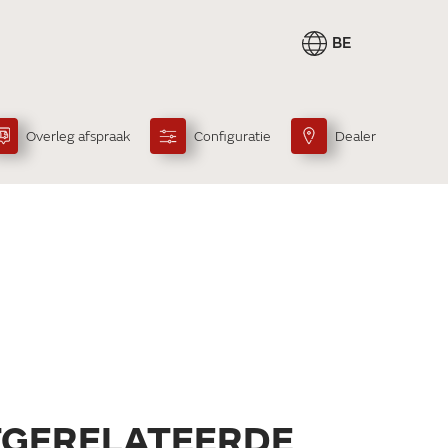
BE
Overleg afspraak
Configuratie
Dealer
TGERELATEERDE