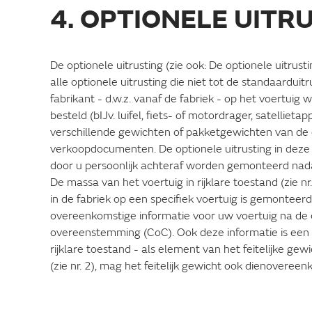
4. OPTIONELE UITR
De optionele uitrusting (zie ook: De optionele uitrusti
alle optionele uitrusting die niet tot de standaardui
fabrikant - d.w.z. vanaf de fabriek - op het voertu
besteld (bIJv. luifel, fiets- of motordrager, satellie
verschillende gewichten of pakketgewichten van de op
verkoopdocumenten. De optionele uitrusting in deze 
door u persoonlijk achteraf worden gemonteerd nadat
De massa van het voertuig in rijklare toestand (zie nr
in de fabriek op een specifiek voertuig is gemonteer
overeenkomstige informatie voor uw voertuig na de 
overeenstemming (CoC). Ook deze informatie is een
rijklare toestand - als element van het feitelijke gew
(zie nr. 2), mag het feitelijk gewicht ook dienover