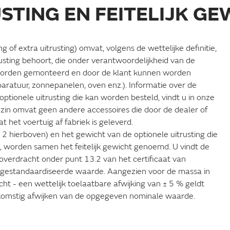
USTING EN FEITELIJK G
ng of extra uitrusting) omvat, volgens de wettelijke definitie,
trusting behoort, die onder verantwoordelijkheid van de
ig worden gemonteerd en door de klant kunnen worden
tapparatuur, zonnepanelen, oven enz.). Informatie over de
tionele uitrusting die kan worden besteld, vindt u in onze
zin omvat geen andere accessoires die door de dealer of
 het voertuig af fabriek is geleverd.
. 2 hierboven) en het gewicht van de optionele uitrusting die
d, worden samen het feitelijk gewicht genoemd. U vindt de
overdracht onder punt 13.2 van het certificaat van
 gestandaardiseerde waarde. Aangezien voor de massa in
icht - een wettelijk toelaatbare afwijking van ± 5 % geldt
eenkomstig afwijken van de opgegeven nominale waarde.