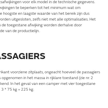
tsafwijkingen voor elk model in de technische gegevens.
wijkingen te beperken tot het minimum wat om
de hoogste en laagste waarde van het bereik zijn dus
orden uitgesloten, zelfs niet met alle optimalisaties. Het
van de toegestane afwijking worden derhalve door
de van de productielijn.
ASSAGIERS
rikant voorziene zitplaats, ongeacht hoeveel de passagiers
 opgenomen in het massa in rijklare toestand (zie nr. 2
kend. In het geval van een camper met vier toegestane
 3 * 75 kg = 225 kg.