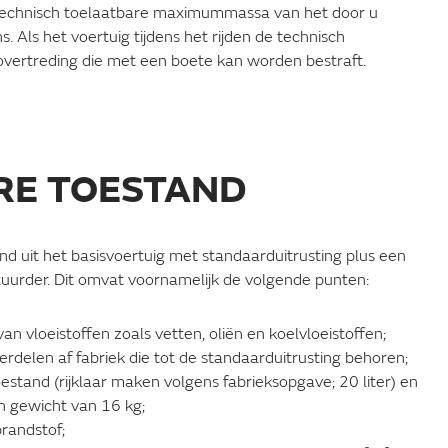
e technisch toelaatbare maximummassa van het door u
 Als het voertuig tijdens het rijden de technisch
overtreding die met een boete kan worden bestraft.
ARE TOESTAND
and uit het basisvoertuig met standaarduitrusting plus een
tuurder. Dit omvat voornamelijk de volgende punten:
an vloeistoffen zoals vetten, oliën en koelvloeistoffen;
derdelen af fabriek die tot de standaarduitrusting behoren;
estand (rijklaar maken volgens fabrieksopgave; 20 liter) en
n gewicht van 16 kg;
brandstof;