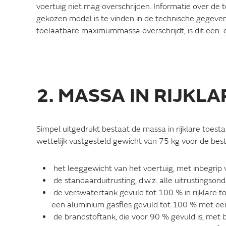
voertuig niet mag overschrijden. Informatie over d
gekozen model is te vinden in de technische gegevens.
toelaatbare maximummassa overschrijdt, is dit een 
2. MASSA IN RIJKL
Simpel uitgedrukt bestaat de massa in rijklare toest
wettelijk vastgesteld gewicht van 75 kg voor de bes
het leeggewicht van het voertuig, met inbegrip v
de standaarduitrusting, d.w.z. alle uitrustingson
de verswatertank gevuld tot 100 % in rijklare to
een aluminium gasfles gevuld tot 100 % met ee
de brandstoftank, die voor 90 % gevuld is, met 