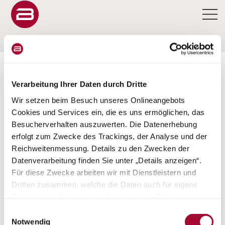
KONFIGURATOR
Verarbeitung Ihrer Daten durch Dritte
Wir setzen beim Besuch unseres Onlineangebots
Cookies und Services ein, die es uns ermöglichen, das
Besucherverhalten auszuwerten. Die Datenerhebung
CONFIGURATEUR
erfolgt zum Zwecke des Trackings, der Analyse und der
Reichweitenmessung. Details zu den Zwecken der
LYSEO TD
Datenverarbeitung finden Sie unter „Details anzeigen“.
Für diese Zwecke arbeiten wir mit Dienstleistern und
Dritten zusammen, welche die Daten auch für eigene
Zwecke verarbeiten und ggf. mit anderen Daten
zusammenführen. Durch Anklicken der Schaltfläche
Einwilligungsauswahl
„Cookies und Services zulassen“ oder durch Auswählen
Notwendig