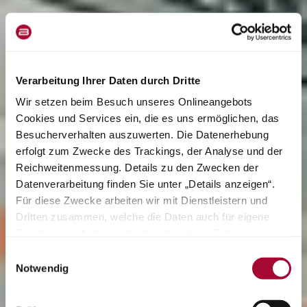
Verarbeitung Ihrer Daten durch Dritte
Wir setzen beim Besuch unseres Onlineangebots
Cookies und Services ein, die es uns ermöglichen, das
Besucherverhalten auszuwerten. Die Datenerhebung
erfolgt zum Zwecke des Trackings, der Analyse und der
Reichweitenmessung. Details zu den Zwecken der
Datenverarbeitung finden Sie unter „Details anzeigen“.
Für diese Zwecke arbeiten wir mit Dienstleistern und
Dritten zusammen, welche die Daten auch für eigene
Zwecke verarbeiten und ggf. mit anderen Daten
zusammenführen. Durch Anklicken der Schaltfläche
Einwilligungsauswahl
„Cookies und Services zulassen“ oder durch Auswählen
Notwendig
einzelner Cookies und Services in der Detailansicht
geben Sie Ihre Einwilligung zur Verarbeitung Ihrer Daten