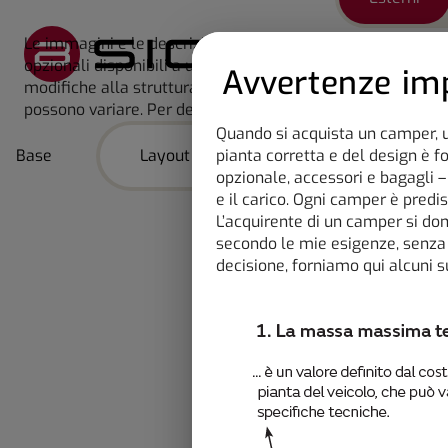
Le immagini e le descrizioni presenti su questo sito web 
Lo scorrimento 
opzionali disponibili a un costo aggiuntivo. Le immagini mo
Avvertenze imp
modifiche alla struttura, all'equipaggiamento o alla dotaz
possono variare. Per dettagli precisi, rivolgersi al proprio 
Quando si acquista un camper, u
Base
Layout
pianta corretta e del design è 
Chassis
Pa
opzionale, accessori e bagagli – 
e il carico. Ogni camper è pred
L’acquirente di un camper si do
secondo le mie esigenze, senza 
decisione, forniamo qui alcuni s