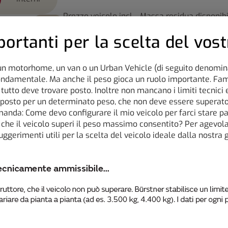
Prezzo veicolo incl.
Massa residua disponibi
e nel configuratore possono includere equipaggiamenti
SFT
a)
*
IVA
opzionale
7.0
attiva il pulsante per l'accet
strate possono differire dalla realtà. Con riserva di
ortanti per la scelta del vos
78.940 €
413 kg
ione. Tutte le informazioni sono fornite senza garanzia e
concessionario.
n motorhome, un van o un Urban Vehicle (di seguito denominat
fondamentale. Ma anche il peso gioca un ruolo importante. Fam
cchetti
Design esterno
Design d'inter
tutto deve trovare posto. Inoltre non mancano i limiti tecnici e
isposto per un determinato peso, che non deve essere superato
manda: Come devo configurare il mio veicolo per farci stare pa
che il veicolo superi il peso massimo consentito? Per agevo
uggerimenti utili per la scelta del veicolo ideale dalla nostra