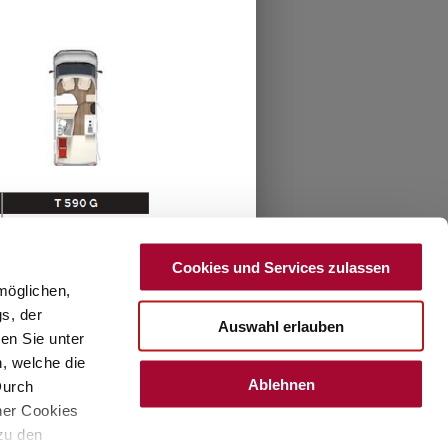
Lunghezza
7.17 m
posti letto
2 - 3 persone
Massa massima tecnicamente
3500
ammissibile*
kg
a)
Prezzo a partire da
78.940 €
SFT 7.1
Cookies und Services zulassen
möglichen,
s, der
Auswahl erlauben
en Sie unter
n, welche die
Ablehnen
Durch
ner Cookies
 zu den