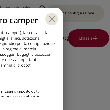
le per la dotazione
Carica configurazione
tazione delle note in sovrimpre
tro camper
Layout
i: camper), la scelta della
Scegli un modello
iglia, amici, dotazione
ni
Installazione e tecnologia
Chassis
La tua 
 giuridici per la configurazione
 in regime di marcia.
sseggeri, bagagli e accessori
lare questa importante
SFT 7.0
 gamma di prodotti: