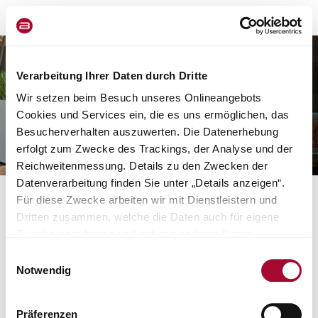
Verarbeitung Ihrer Daten durch Dritte
Wir setzen beim Besuch unseres Onlineangebots
Cookies und Services ein, die es uns ermöglichen, das
Besucherverhalten auszuwerten. Die Datenerhebung
erfolgt zum Zwecke des Trackings, der Analyse und der
Reichweitenmessung. Details zu den Zwecken der
Datenverarbeitung finden Sie unter „Details anzeigen“.
Für diese Zwecke arbeiten wir mit Dienstleistern und
Many Thanks!
Dritten zusammen, welche die Daten auch für eigene
Zwecke verarbeiten und ggf. mit anderen Daten
Thank you for an interest in a personal consultation
zusammenführen. Durch Anklicken der Schaltfläche
with one of our specialist Bürstner dealers. Your
Einwilligungsauswahl
„Cookies und Services zulassen“ oder durch Auswählen
selected dealer will contact you shortly.
Notwendig
einzelner Cookies und Services in der Detailansicht
Your Bürstner Team
geben Sie Ihre Einwilligung zur Verarbeitung Ihrer Daten
Präferenzen