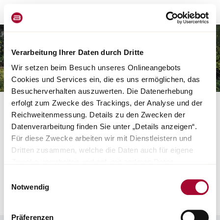
Verarbeitung Ihrer Daten durch Dritte
Wir setzen beim Besuch unseres Onlineangebots
Cookies und Services ein, die es uns ermöglichen, das
Besucherverhalten auszuwerten. Die Datenerhebung
erfolgt zum Zwecke des Trackings, der Analyse und der
Many thanks,
Reichweitenmessung. Details zu den Zwecken der
Datenverarbeitung finden Sie unter „Details anzeigen“.
for your interest in a consultation appointment with
Für diese Zwecke arbeiten wir mit Dienstleistern und
a specialist Bürstner dealer. Your selected dealer
Dritten zusammen, welche die Daten auch für eigene
will contact you shortly.
Zwecke verarbeiten und ggf. mit anderen Daten
zusammenführen. Durch Anklicken der Schaltfläche
Your Bürstner Team
Einwilligungsauswahl
„Cookies und Services zulassen“ oder durch Auswählen
Notwendig
for your interest in a consultation appointment with
einzelner Cookies und Services in der Detailansicht
a specialist Bürstner dealer. Your selected dealer
geben Sie Ihre Einwilligung zur Verarbeitung Ihrer Daten
Präferenzen