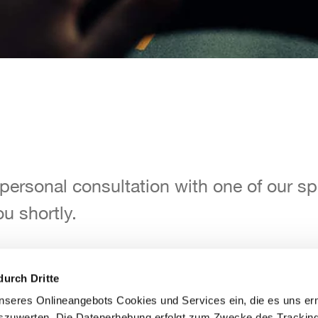
 personal consultation with one of our sp
 personal consultation with one of our sp
ou shortly.
ou shortly.
durch Dritte
seres Onlineangebots Cookies und Services ein, die es uns er
szuwerten. Die Datenerhebung erfolgt zum Zwecke des Tracking