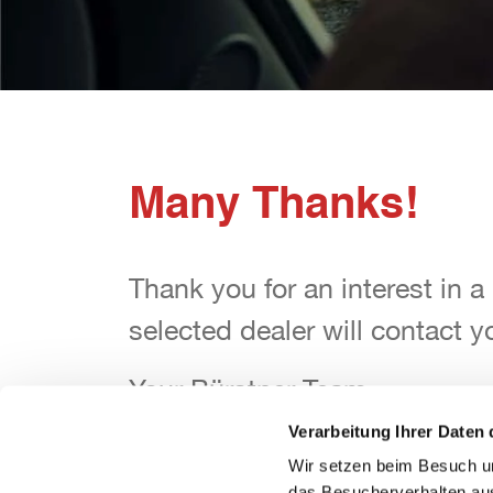
Many Thanks!
Thank you for an interest in a
Thank you for an interest in a
selected dealer will contact y
selected dealer will contact y
Your Bürstner Team
Your Bürstner Team
Verarbeitung Ihrer Daten 
Wir setzen beim Besuch un
das Besucherverhalten au