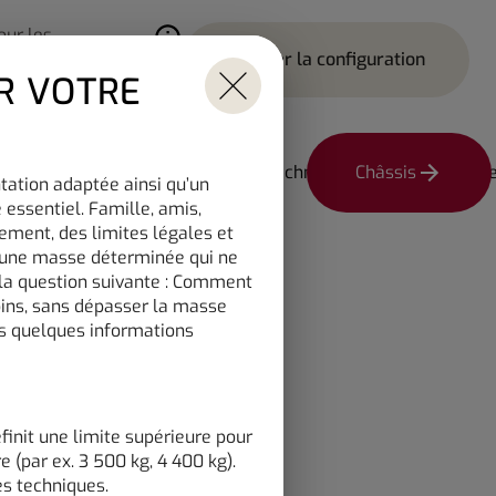
our les
*
onnels
Charger la configuration
ren der Hinweise im Overlay ak
R VOTRE
Implantation
Choisissez un modèle
érieur
Installation et technique
Châssis
Votre
ntation adaptée ainsi qu’un
 essentiel. Famille, amis,
ement, des limites légales et
r une masse déterminée qui ne
 la question suivante : Comment
HM 6.0
oins, sans dépasser la masse
us quelques informations
éfinit une limite supérieure pour
e (par ex. 3 500 kg, 4 400 kg).
es techniques.