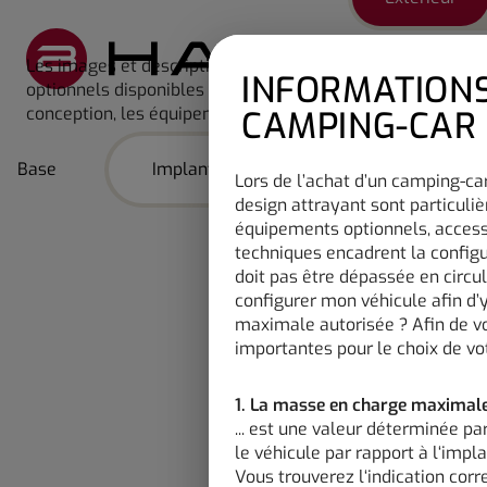
Les images et descriptions présentées sur ce site et dans
Durch Scrolling
INFORMATIONS
optionnels disponibles moyennant un coût supplémentaire. 
conception, les équipements lors de la conception et les 
CAMPING-CAR
Base
Implantation
Châssis
Lors de l’achat d’un camping-car
design attrayant sont particuliè
équipements optionnels, accesso
techniques encadrent la config
doit pas être dépassée en circu
configurer mon véhicule afin d’
maximale autorisée ? Afin de v
importantes pour le choix de v
1. La masse en charge maximale
... est une valeur déterminée pa
le véhicule par rapport à l‘impla
Vous trouverez l‘indication cor