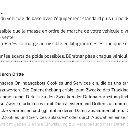
...
 - du véhicule de base avec l‘équipement standard plus un poids
ossible que la masse en ordre de marche de votre véhicule div
 vente.
e a + 5 %. La marge admissible en kilogrammes est indiquée e
 les écarts de poids possibles, Bürstner pèse chaque véhicule 
e résultat de la pesée de votre véhicule pour qu‘il vous le tr
 détaillées sur la masse en ordre de marche au point « Mentio
durch Dritte
seres Onlineangebots Cookies und Services ein, die es uns er
és (conducteur inclus) ...
cant dans ladite procédure de réception par type. De cela résu
szuwerten. Die Datenerhebung erfolgt zum Zwecke des Tracking
de 75 kg par passager (sans conducteur) est calculé.
enmessung. Details zu den Zwecken der Datenverarbeitung find
 détaillées sur la masse des passagers au point « Mentions lé
ese Zwecke arbeiten wir mit Dienstleistern und Dritten zusamme
ecke verarbeiten und ggf. mit anderen Daten zusammenführen. 
ructeur pour les équipements en option ...
e „Cookies und Services zulassen“ oder durch Auswählen einzel
r Burstner par implantation pour la masse maximale d‘équipe
ansicht geben Sie Ihre Einwilligung zur Verarbeitung Ihrer Daten