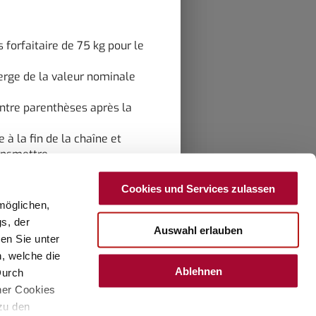
Longueur
5.93 m
Couchages
2 - 4 personnes
Masse en charge maximale
3500
 forfaitaire de 75 kg pour le
techniquement admissible*
kg
a)
Prix à partir de
76 800 €
erge de la valeur nominale
ntre parenthèses après la
à la fin de la chaîne et
Motorisation(s)
ansmettre.
ns légales ».
Cookies und Services zulassen
möglichen,
Mercedes Benz
lte ladite masse des passagers.
s, der
Auswahl erlauben
Sprinter 3,5 t - 315
en Sie unter
gales ».
n, welche die
CDI - 110 KW / 150 ch
Ablehnen
Durch
– Euro VI E
ner Cookies
ment pouvant être commandé en
 zu den