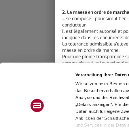
2. La masse en ordre de marche 
... se compose - pour simplifier
conducteur.
Il est légalement autorisé et p
indiquee dans les documents de
La tolerance admissible s‘elev
masse en ordre de marche.
Pour une pleine transparence sur
communique à votre partenaire l
Vous trouverez des explications
Verarbeitung Ihrer Daten 
Wir setzen beim Besuch un
3. Les Nombres de sièges autoris
... sont déterminés par le fabri
das Besucherverhalten au
Pour cela, un poids forfaitaire 
Analyse und der Reichweit
Vous trouverez des explications
„Details anzeigen“. Für di
Daten auch für eigene Zw
4. Les Poids défini par le const
Anklicken der Schaltfläch
... sont une valeur définie pa
und Services in der Detail