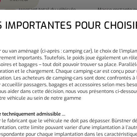
Montant total du véhicule
Masse restante p
HM
a)
configuré TTC client
équipements opti
 le configurateur peuvent inclure des équipements
6.0
 wird der Button zum Akzeptie
 IMPORTANTES POUR CHOISI
76 800 €
295 kg
Les visuels peuvent différer du produit réel. La
équipements sont susceptibles d'evoluer.
Packs
Design Extérieur
Design int
 ou van aménagé (ci-après : camping car), le choix de l’impla
rement importants. Toutefois, le poids joue également un rôle
ires et bagages – tout doit pouvoir trouver sa place. Parallèl
uration et le chargement. Chaque camping-car est conçu pou
lation. Les acheteurs de camping-cars sont donc confrontés à
y accueillir passagers, bagages et accessoires selon mes bes
ous aider dans cette décision, nous vous présentons ci-desso
otre véhicule au sein de notre gamme
 techniquement admissible ...
r le fabricant que le véhicule ne doit pas dépasser. Bürstner d
ntation, cette limite pouvant varier d‘une implantation à l‘autr
respondante pour chaque implantation dans les caractéristiqu