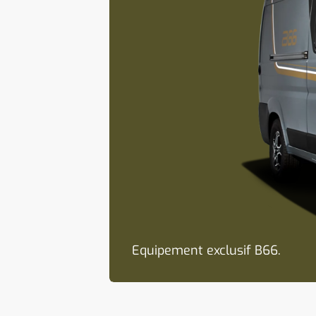
Equipement exclusif B66.
Carrosserie extérieure Lanzarot