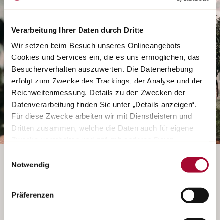
Verarbeitung Ihrer Daten durch Dritte
Wir setzen beim Besuch unseres Onlineangebots
Cookies und Services ein, die es uns ermöglichen, das
Besucherverhalten auszuwerten. Die Datenerhebung
erfolgt zum Zwecke des Trackings, der Analyse und der
Reichweitenmessung. Details zu den Zwecken der
Datenverarbeitung finden Sie unter „Details anzeigen“.
Für diese Zwecke arbeiten wir mit Dienstleistern und
Dritten zusammen, welche die Daten auch für eigene
Zwecke verarbeiten und ggf. mit anderen Daten
zusammenführen. Durch Anklicken der Schaltfläche
Einwilligungsauswahl
„Cookies und Services zulassen“ oder durch Auswählen
FAHRZEUG DIREKT BEIM HÄNDLER ANSCHAUEN
Notwendig
einzelner Cookies und Services in der Detailansicht
geben Sie Ihre Einwilligung zur Verarbeitung Ihrer Daten
Der Konfigurator für diese Baureihe ist leider nicht
Präferenzen
zu den jeweiligen Zwecken. Sie ist freiwillig, für die
mehr verfügbar. Wenden Sie sich gerne direkt an Ihren
Nutzung des Onlineangebots nicht erforderlich und
Bürstner Fachhändler, um vor Ort sofort verfügbare