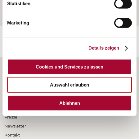
widerruflich für die Zukunft durch Anklicken der
Modelle aus dieser Baureihe im Detail zu erkunden.
Statistiken
Schaltfläche „Cookie und Service Einstellungen“.
Weitere
Hinweise finden Sie in unserer Datenschutzerklärung.
Marketing
Details zeigen
Cookies und Services zulassen
Auswahl erlauben
Ablehnen
Karriere
Presse
Newsletter
Kontakt