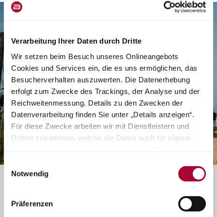
Verarbeitung Ihrer Daten durch Dritte
Wir setzen beim Besuch unseres Onlineangebots
Cookies und Services ein, die es uns ermöglichen, das
Besucherverhalten auszuwerten. Die Datenerhebung
erfolgt zum Zwecke des Trackings, der Analyse und der
Reichweitenmessung. Details zu den Zwecken der
Datenverarbeitung finden Sie unter „Details anzeigen“.
Für diese Zwecke arbeiten wir mit Dienstleistern und
Dritten zusammen, welche die Daten auch für eigene
Zwecke verarbeiten und ggf. mit anderen Daten
zusammenführen. Durch Anklicken der Schaltfläche
Einwilligungsauswahl
„Cookies und Services zulassen“ oder durch Auswählen
Notwendig
FAHRZEUG DIREKT BEIM HÄNDLER ANSCHAUEN
einzelner Cookies und Services in der Detailansicht
geben Sie Ihre Einwilligung zur Verarbeitung Ihrer Daten
Präferenzen
zu den jeweiligen Zwecken. Sie ist freiwillig, für die
Der Konfigurator für diese Baureihe ist leider nicht