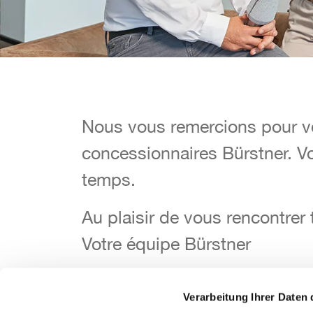
Nous vous remercions pour v
Nous vous remercions pour v
concessionnaires Bürstner. V
concessionnaires Bürstner. V
temps.
temps.
Au plaisir de vous rencontrer
Au plaisir de vous rencontrer
Votre équipe Bürstner
Votre équipe Bürstner
Verarbeitung Ihrer Daten 