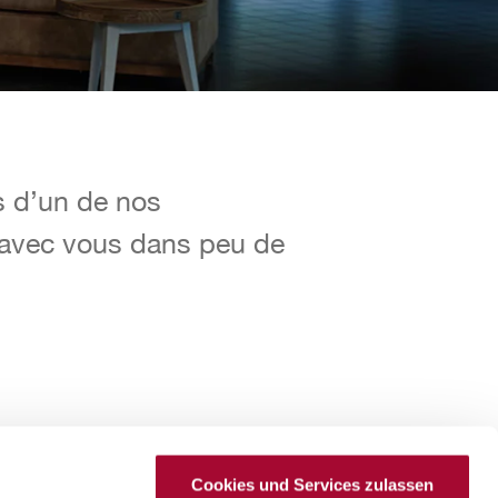
 d’un de nos
 d’un de nos
t avec vous dans peu de
t avec vous dans peu de
Cookies und Services zulassen