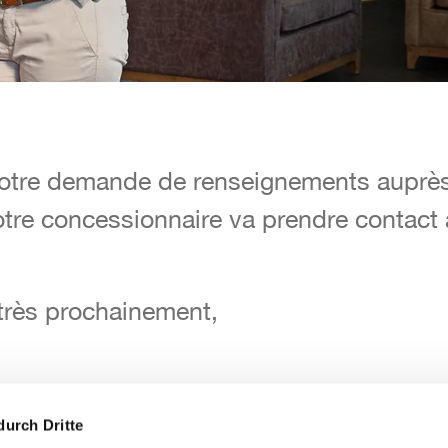
otre demande de renseignements auprès
otre demande de renseignements auprès
otre concessionnaire va prendre contac
otre concessionnaire va prendre contac
 très prochainement,
 très prochainement,
durch Dritte