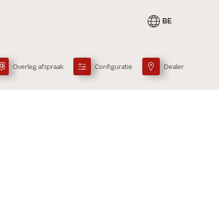
BE
Overleg afspraak
Configuratie
Dealer