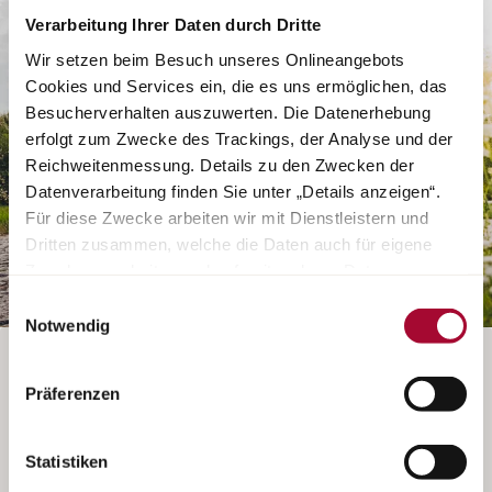
Verarbeitung Ihrer Daten durch Dritte
Wir setzen beim Besuch unseres Onlineangebots
Cookies und Services ein, die es uns ermöglichen, das
Besucherverhalten auszuwerten. Die Datenerhebung
erfolgt zum Zwecke des Trackings, der Analyse und der
Reichweitenmessung. Details zu den Zwecken der
Datenverarbeitung finden Sie unter „Details anzeigen“.
Für diese Zwecke arbeiten wir mit Dienstleistern und
Dritten zusammen, welche die Daten auch für eigene
Zwecke verarbeiten und ggf. mit anderen Daten
zusammenführen. Durch Anklicken der Schaltfläche
Einwilligungsauswahl
„Cookies und Services zulassen“ oder durch Auswählen
Notwendig
einzelner Cookies und Services in der Detailansicht
CONFIGURATIE BINNENKORT MOGELIJK
geben Sie Ihre Einwilligung zur Verarbeitung Ihrer Daten
Präferenzen
zu den jeweiligen Zwecken. Sie ist freiwillig, für die
Nutzung des Onlineangebots nicht erforderlich und
Helaas is de configurator voor deze modelserie niet
widerruflich für die Zukunft durch Anklicken der
meer beschikbaar. U kunt rechtstreeks contact
Statistiken
Schaltfläche „Cookie und Service Einstellungen“.
Weitere
opnemen met uw Bürstner-dealer om de direct