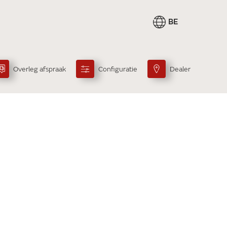
BE
Overleg afspraak
Configuratie
Dealer