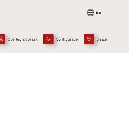
BE
Overleg afspraak
Configuratie
Dealer