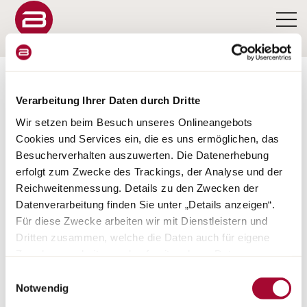
Verarbeitung Ihrer Daten durch Dritte
Wir setzen beim Besuch unseres Onlineangebots
Cookies und Services ein, die es uns ermöglichen, das
CONFIGURATOR LINEO
Besucherverhalten auszuwerten. Die Datenerhebung
erfolgt zum Zwecke des Trackings, der Analyse und der
T
Reichweitenmessung. Details zu den Zwecken der
Datenverarbeitung finden Sie unter „Details anzeigen“.
Für diese Zwecke arbeiten wir mit Dienstleistern und
Dritten zusammen, welche die Daten auch für eigene
Zwecke verarbeiten und ggf. mit anderen Daten
zusammenführen. Durch Anklicken der Schaltfläche
Einwilligungsauswahl
„Cookies und Services zulassen“ oder durch Auswählen
Notwendig
Helaas is de configurator voor deze modelserie niet meer
beschikbaar. U kunt rechtstreeks contact opnemen met uw
einzelner Cookies und Services in der Detailansicht