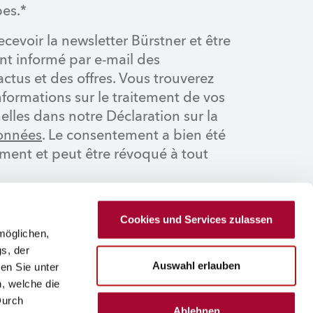
es.*
ecevoir la newsletter Bürstner et être
nt informé par e-mail des
ctus et des offres. Vous trouverez
formations sur le traitement de vos
lles dans notre Déclaration sur la
données
. Le consentement a bien été
ment et peut être révoqué à tout
Cookies und Services zulassen
ANDER UN DEVIS
möglichen,
s, der
Auswahl erlauben
en Sie unter
n, welche die
le service reCAPTCHA. Les
règles de confidentialité
et
Durch
e s'appliquent.
Ablehnen