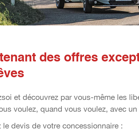
tenant des offres except
rêves
soi et découvrez par vous-même les libe
soi et découvrez par vous-même les libe
vous voulez, quand vous voulez, avec un 
vous voulez, quand vous voulez, avec un 
 le devis de votre concessionnaire :
 le devis de votre concessionnaire :