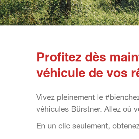
Profitez dès main
véhicule de vos 
Vivez pleinement le #bienchez
Vivez pleinement le #bienchez
véhicules Bürstner. Allez où 
véhicules Bürstner. Allez où 
En un clic seulement, obtenez
En un clic seulement, obtenez