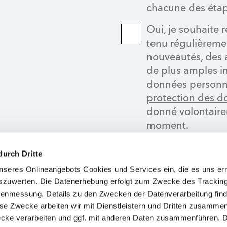
chacune des étap
Oui, je souhaite r
tenu régulièreme
nouveautés, des a
de plus amples in
données personne
protection des 
donné volontaire
moment.
durch Dritte
DEM
seres Onlineangebots Cookies und Services ein, die es uns er
szuwerten. Die Datenerhebung erfolgt zum Zwecke des Tracking
* Champs obligatoires
enmessung. Details zu den Zwecken der Datenverarbeitung find
ese Zwecke arbeiten wir mit Dienstleistern und Dritten zusamme
Ce site Internet est protégé par 
ecke verarbeiten und ggf. mit anderen Daten zusammenführen. 
les
conditions d'utilisation
de Googl