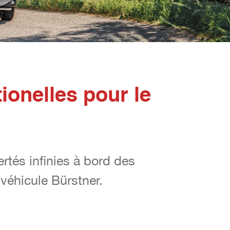
ionelles pour le
rtés infinies à bord des
rtés infinies à bord des
véhicule Bürstner.
véhicule Bürstner.