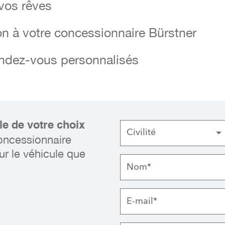
 vos rêves
 vos rêves
on à votre concessionnaire Bürstner
on à votre concessionnaire Bürstner
endez-vous personnalisés
endez-vous personnalisés
le de votre choix
Civilité
oncessionnaire
ur le véhicule que